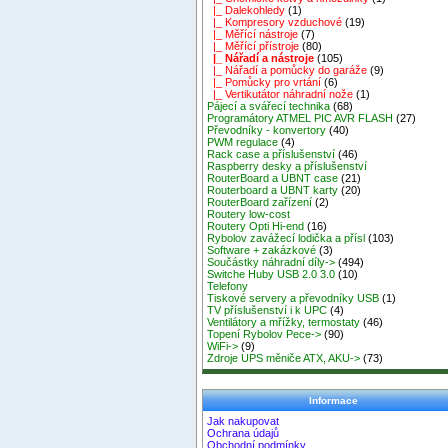
|_ Dalekohledy
(1)
|_ Kompresory vzduchové
(19)
|_ Měřící nástroje
(7)
|_ Měřící přístroje
(80)
|_ Nářadí a nástroje
(105)
|_ Nářadí a pomůcky do garáže
(9)
|_ Pomůcky pro vrtání
(6)
|_ Vertikutátor náhradní nože
(1)
Pájecí a svářecí technika
(68)
Programátory ATMEL PIC AVR FLASH
(27)
Převodníky - konvertory
(40)
PWM regulace
(4)
Rack case a příslušenství
(46)
Raspberry desky a příslušenství
RouterBoard a UBNT case
(21)
Routerboard a UBNT karty
(20)
RouterBoard zařízení
(2)
Routery low-cost
Routery Opti Hi-end
(16)
Rybolov zavážecí lodička a přísl
(103)
Software + zakázkové
(3)
Součástky náhradní díly->
(494)
Switche Huby USB 2.0 3.0
(10)
Telefony
Tiskové servery a převodníky USB
(1)
TV příslušenství i k UPC
(4)
Ventilátory a mřížky, termostaty
(46)
Topení Rybolov Pece->
(90)
WiFi->
(9)
Zdroje UPS měniče ATX, AKU->
(73)
Informace
Jak nakupovat
Ochrana údajů
Obchodní podmínky