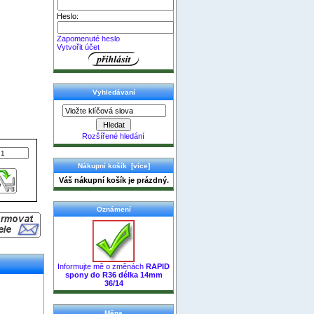
Heslo:
Zapomenuté heslo
Vytvořit účet
Vyhledávaní
Rozšířené hledání
Nákupní košík [více]
Váš nákupní košík je prázdný.
Oznámení
Informujte mě o změnách
RAPID
spony do R36 délka 14mm
36/14
Měna