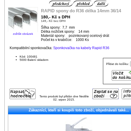
RAPID spony do R36 délka 14mm 36/14
180,- Kč s DPH
149,- Kč bez DPH
Šířka spony: 7,7 mm
Délka nožiček spony: 14 mm
zvětšit obrázek
Materiál spony: pozinkovaný ocelový drát
Počet ks v krabičce: 1000 Ks
Kompatibilní sponkovačka:
Sponkovačka na kabely Rapid R36
Kód: 100481
5000 Balení skladem
Přidat do košíku:
Tento produkt byl přidán dne Neděle
02. srpen 2015.
Zákaznící, kteří si koupili toto zboží, objednávali také...