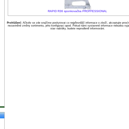
RAPID R36 sponkovačka PROFFESSIONAL
Prohlášení:
Ačkoliv se zde snažíme poskytovat co nejpřesnější informace o zboží, akceptujte pros
nezaviněné změny sortimentu, jeho konfiguraci apod. Pokud námi vystavené informace nebudou vyja
stav nabídky, budete neprodleně informováni.