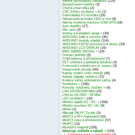
Baterie akumulátory nabíječky
(125)
Bezpečnostní kamery
(3)
Chytrá smart klika
(2)
CNC frézky na plasty + AL
(1)
Fotovoltaika FV technika
(29)
Silnoproudá technika 230V a více
(8)
Alarmy modemy trackery GSM GPS
(16)
Auto doplňky
(27)
Alix case
(3)
Antény a kompletní spoje->
(34)
ARDUINO čidla a senzory
(46)
ARDUINO moduly shieldy
(114)
ARDUINO ESP32 procesorové desky
(33)
ARDUINO LCD DISPLAY
(16)
BMS JKBMS JIKONG->
(19)
Domácí potřeby
(5)
GSM telefony a příslušenství
(7)
EET software a pokladny tiskárny
(4)
Frekvenční měniče pro el. motory
(3)
Integrované obvody
(40)
Kabely vodiče cívky metráž
(46)
Kabely, pigtaily, redukce
(72)
Krabice sáčky antistatické sáčky
(4)
Konektory->
(156)
Konzoly, výložníky, stožáry->
(6)
LAN 10/100/1000 Mbit
(10)
LAN po síti 230V - 85 Mbit
LED osvětlení->
(30)
Měniče napětí DC / DC->
(158)
Měniče invertory DC / AC
(9)
Meteo
(2)
Mikrotik RB,PC,Tp-link
(3)
MiniITX a ATX mainboard
(10)
MiniITX case a příslušenství
(57)
MiniPCI
(11)
Montážní materiál
(108)
Nástroje, měřidla a nářadí
->
(229)
|_ Chemické kotvy a hmoždinky
(1)