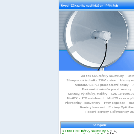
Úvod
Zákazník: nepřihlášen
Přihlásit
3D tisk CNC frézky soustruhy
Bate
Silnoproudá technika 230V a více
Alarmy m
ARDUINO ESP32 procesorové desky
Frekvenční měniče pro el. motory
Konzoly, výložníky, stožáry
LAN 10/100/100
MiniITX a ATX mainboard
MiniITX case a př
Převodníky - konvertory
PWM regulace
Rac
Routery low-cost
Routery Opti Hi-e
Tiskové servery a převodníky U
Kategorie
3D tisk CNC frézky soustruhy->
(132)