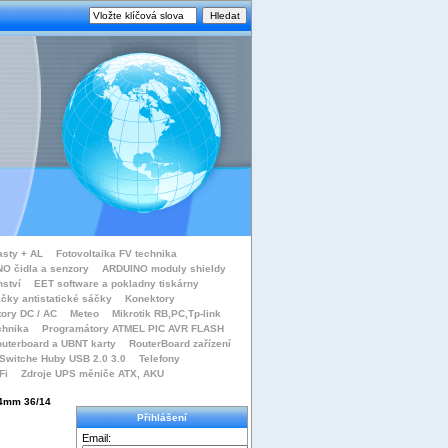
asty + AL
Fotovoltaika FV technika
O čidla a senzory
ARDUINO moduly shieldy
nství
EET software a pokladny tiskárny
čky antistatické sáčky
Konektory
tory DC / AC
Meteo
Mikrotik RB,PC,Tp-link
chnika
Programátory ATMEL PIC AVR FLASH
uterboard a UBNT karty
RouterBoard zařízení
Switche Huby USB 2.0 3.0
Telefony
Fi
Zdroje UPS měniče ATX, AKU
14mm 36/14
Přihlášení
Email: