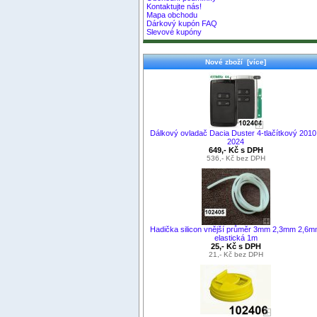
Kontaktujte nás!
Mapa obchodu
Dárkový kupón FAQ
Slevové kupóny
Nové zboží [více]
Dálkový ovladač Dacia Duster 4-tlačítkový 2010
2024
649,- Kč s DPH
536,- Kč bez DPH
Hadička silicon vnější průměr 3mm 2,3mm 2,6
elastická 1m
25,- Kč s DPH
21,- Kč bez DPH