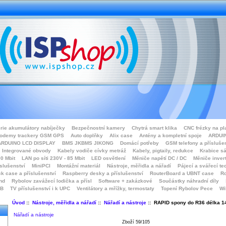
rie akumulátory nabíječky
Bezpečnostní kamery
Chytrá smart klika
CNC frézky na pl
odemy trackery GSM GPS
Auto doplňky
Alix case
Antény a kompletní spoje
ARDUIN
ARDUINO LCD DISPLAY
BMS JKBMS JIKONG
Domácí potřeby
GSM telefony a přísluše
Integrované obvody
Kabely vodiče cívky metráž
Kabely, pigtaily, redukce
Krabice sá
0 Mbit
LAN po síti 230V - 85 Mbit
LED osvětlení
Měniče napětí DC / DC
Měniče inver
íslušenství
MiniPCI
Montážní materiál
Nástroje, měřidla a nářadí
Pájecí a svářecí te
k case a příslušenství
Raspberry desky a příslušenství
RouterBoard a UBNT case
Ro
nd
Rybolov zavážecí lodička a přísl
Software + zakázkové
Součástky náhradní díly
SB
TV příslušenství i k UPC
Ventilátory a mřížky, termostaty
Topení Rybolov Pece
Wi
Úvod
::
Nástroje, měřidla a nářadí
::
Nářadí a nástroje
:: RAPID spony do R36 délka 
Nářadí a nástroje
Zboží 59/105