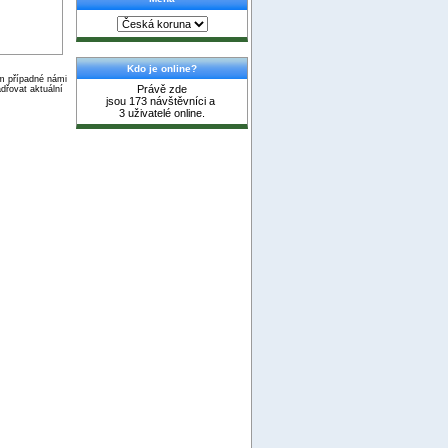
Kdo je online?
ím případné námi
Právě zde
dřovat aktuální
jsou 173 návštěvníci a
3 uživatelé online.