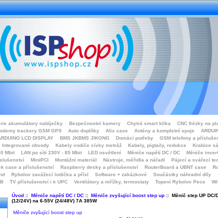
rie akumulátory nabíječky
Bezpečnostní kamery
Chytrá smart klika
CNC frézky na pl
odemy trackery GSM GPS
Auto doplňky
Alix case
Antény a kompletní spoje
ARDUIN
ARDUINO LCD DISPLAY
BMS JKBMS JIKONG
Domácí potřeby
GSM telefony a přísluše
Integrované obvody
Kabely vodiče cívky metráž
Kabely, pigtaily, redukce
Krabice sá
0 Mbit
LAN po síti 230V - 85 Mbit
LED osvětlení
Měniče napětí DC / DC
Měniče inver
íslušenství
MiniPCI
Montážní materiál
Nástroje, měřidla a nářadí
Pájecí a svářecí te
k case a příslušenství
Raspberry desky a příslušenství
RouterBoard a UBNT case
Ro
nd
Rybolov zavážecí lodička a přísl
Software + zakázkové
Součástky náhradní díly
SB
TV příslušenství i k UPC
Ventilátory a mřížky, termostaty
Topení Rybolov Pece
Wi
Úvod
::
Měniče napětí DC / DC
::
Měniče zvyšující boost step up
:: Měnič step UP DC/
(12/24V) na 6-55V (24/48V) 7A 385W
Měniče zvyšující boost step up