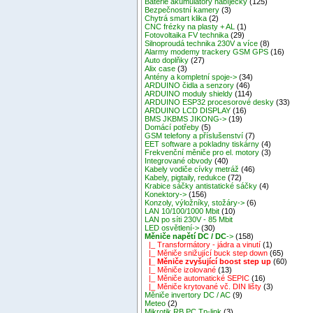
Baterie akumulátory nabíječky
(125)
Bezpečnostní kamery
(3)
Chytrá smart klika
(2)
CNC frézky na plasty + AL
(1)
Fotovoltaika FV technika
(29)
Silnoproudá technika 230V a více
(8)
Alarmy modemy trackery GSM GPS
(16)
Auto doplňky
(27)
Alix case
(3)
Antény a kompletní spoje->
(34)
ARDUINO čidla a senzory
(46)
ARDUINO moduly shieldy
(114)
ARDUINO ESP32 procesorové desky
(33)
ARDUINO LCD DISPLAY
(16)
BMS JKBMS JIKONG->
(19)
Domácí potřeby
(5)
GSM telefony a příslušenství
(7)
EET software a pokladny tiskárny
(4)
Frekvenční měniče pro el. motory
(3)
Integrované obvody
(40)
Kabely vodiče cívky metráž
(46)
Kabely, pigtaily, redukce
(72)
Krabice sáčky antistatické sáčky
(4)
Konektory->
(156)
Konzoly, výložníky, stožáry->
(6)
LAN 10/100/1000 Mbit
(10)
LAN po síti 230V - 85 Mbit
LED osvětlení->
(30)
Měniče napětí DC / DC
->
(158)
|_ Transformátory - jádra a vinutí
(1)
|_ Měniče snižující buck step down
(65)
|_ Měniče zvyšující boost step up
(60)
|_ Měniče izolované
(13)
|_ Měniče automatické SEPIC
(16)
|_ Měniče krytované vč. DIN lišty
(3)
Měniče invertory DC / AC
(9)
Meteo
(2)
Mikrotik RB,PC,Tp-link
(3)