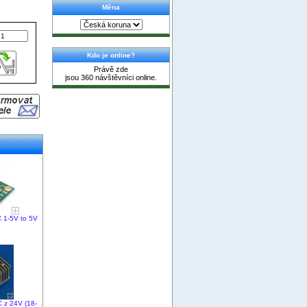
Měna
Kdo je online?
Právě zde
jsou 360 návštěvníci online.
 1-5V to 5V
 z 24V (18-