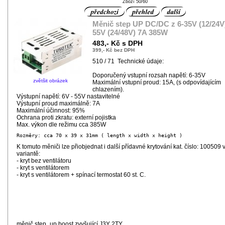
Zboží 50/60
Měnič step UP DC/DC z 6-35V (12/24V)
55V (24/48V) 7A 385W
483,- Kč s DPH
399,- Kč bez DPH
510 / 71 Technické údaje:
Doporučený vstupní rozsah napětí: 6-35V
zvětšit obrázek
Maximální vstupní proud: 15A, (s odpovídajícím
chlazením).
Výstupní napětí: 6V - 55V nastavitelné
Výstupní proud maximálně: 7A
Maximální účinnost: 95%
Ochrana proti zkratu: externí pojistka
Max. výkon dle režimu cca 385W
K tomuto měniči lze přiobjednat i další přídavné krytování kat. číslo: 100509 
variantě:
- kryt bez ventilátoru
- kryt s ventilátorem
- kryt s ventilátorem + spínací termostat 60 st. C.
měnič step_up boost zvyšující J3Y 2TY