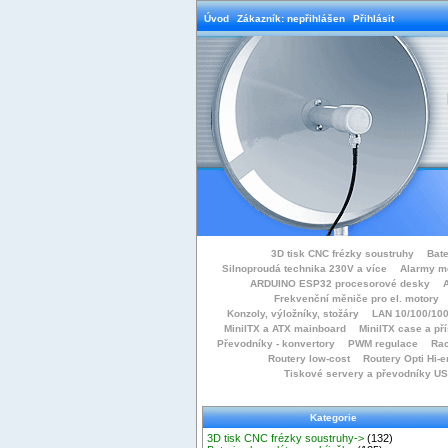
Úvod
Zákazník: nepřihlášen
Přihlásit
3D tisk CNC frézky soustruhy
Bate
Silnoproudá technika 230V a více
Alarmy m
ARDUINO ESP32 procesorové desky
Frekvenční měniče pro el. motory
Konzoly, výložníky, stožáry
LAN 10/100/100
MiniITX a ATX mainboard
MiniITX case a př
Převodníky - konvertory
PWM regulace
Rac
Routery low-cost
Routery Opti Hi-e
Tiskové servery a převodníky U
Kategorie
3D tisk CNC frézky soustruhy->
(132)