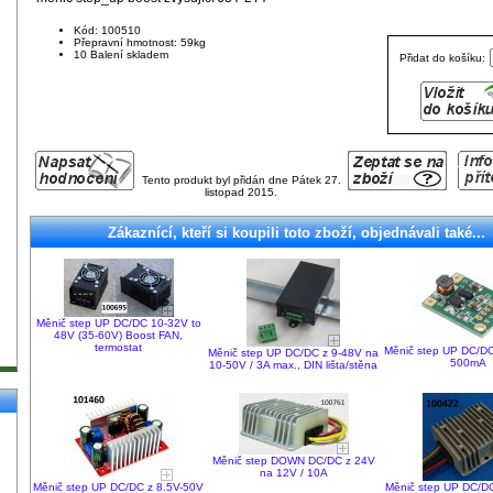
Kód: 100510
Přepravní hmotnost: 59kg
10 Balení skladem
Přidat do košíku:
Tento produkt byl přidán dne Pátek 27.
listopad 2015.
Zákaznící, kteří si koupili toto zboží, objednávali také...
Měnič step UP DC/DC 10-32V to
48V (35-60V) Boost FAN,
termostat
Měnič step UP DC/DC
Měnič step UP DC/DC z 9-48V na
500mA
10-50V / 3A max., DIN lišta/stěna
Měnič step DOWN DC/DC z 24V
na 12V / 10A
Měnič step UP DC/DC z 8.5V-50V
Měnič step UP DC/DC