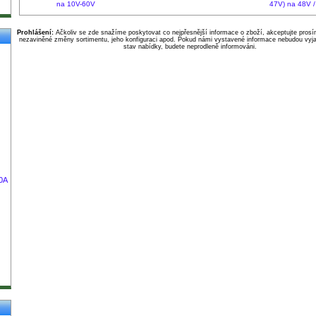
na 10V-60V
47V) na 48V 
Prohlášení:
Ačkoliv se zde snažíme poskytovat co nejpřesnější informace o zboží, akceptujte pros
nezaviněné změny sortimentu, jeho konfiguraci apod. Pokud námi vystavené informace nebudou vyja
stav nabídky, budete neprodleně informováni.
0A