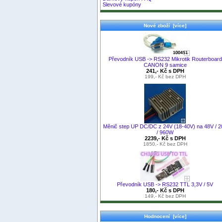
Slevové kupóny
Nové zboží [více]
Převodník USB -> RS232 Mikrotik Routerboard
CANON 9 samice
241,- Kč s DPH
199,- Kč bez DPH
Měnič step UP DC/DC z 24V (18-40V) na 48V / 2
/ 960W
2239,- Kč s DPH
1850,- Kč bez DPH
Převodník USB -> RS232 TTL 3,3V / 5V
180,- Kč s DPH
149,- Kč bez DPH
Hodnocení [více]