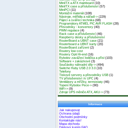
MiniITX a ATX mainboard
(10)
MiniITX case a příslušenství
(57)
MiniPCI
(11)
Montážní materiál
(108)
Nástroje, měřidla a nářadí->
(229)
Pájecí a svářecí technika
(68)
Programátory ATMEL PIC AVR FLASH
(28)
Převodníky - konvertory
(40)
PWM regulace
(4)
Rack case a příslušenství
(46)
Raspberry desky a příslušenství
RouterBoard a UBNT case
(21)
Routerboard a UBNT karty
(20)
RouterBoard zařízení
(2)
Routery low-cost
Routery Opti Hi-end
(16)
Rybolov zavážecí lodička a přísl
(103)
Software + zakázkové
(3)
Součástky náhradní díly->
(494)
Switche Huby USB 2.0 3.0
(10)
Telefony
Tiskové servery a převodníky USB
(1)
TV příslušenství i k UPC
(4)
Ventilátory a mřížky, termostaty
(46)
Topení Rybolov Pece->
(90)
WiFi->
(9)
Zdroje UPS měniče ATX, AKU->
(73)
Informace
Jak nakupovat
Ochrana údajů
Obchodní podmínky
Kontaktujte nás!
Mapa obchodu
Dárkový kupón FAQ