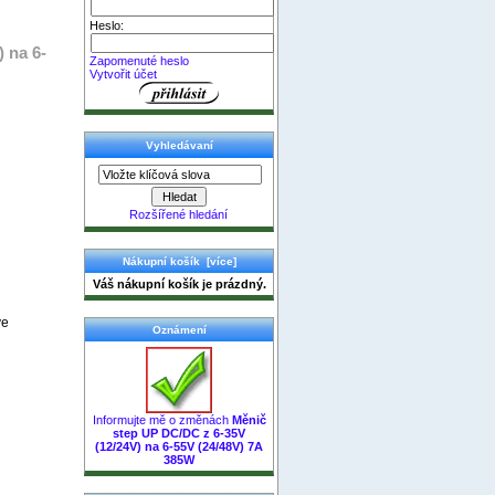
Heslo:
 na 6-
Zapomenuté heslo
Vytvořit účet
Vyhledávaní
Rozšířené hledání
Nákupní košík [více]
Váš nákupní košík je prázdný.
ve
Oznámení
Informujte mě o změnách
Měnič
step UP DC/DC z 6-35V
(12/24V) na 6-55V (24/48V) 7A
385W