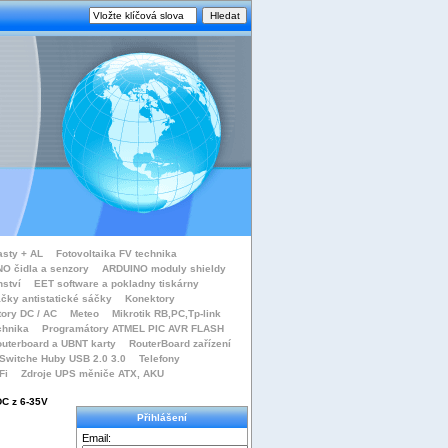
asty + AL
Fotovoltaika FV technika
O čidla a senzory
ARDUINO moduly shieldy
nství
EET software a pokladny tiskárny
čky antistatické sáčky
Konektory
tory DC / AC
Meteo
Mikrotik RB,PC,Tp-link
chnika
Programátory ATMEL PIC AVR FLASH
uterboard a UBNT karty
RouterBoard zařízení
Switche Huby USB 2.0 3.0
Telefony
Fi
Zdroje UPS měniče ATX, AKU
DC z 6-35V
Přihlášení
Email: