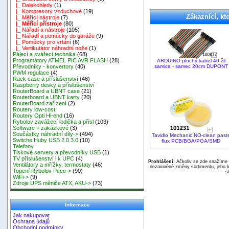
|_ Dalekohledy
(1)
|_ Kompresory vzduchové
(19)
Zákaznící, kte
|_ Měřící nástroje
(7)
|_ Měřící přístroje
(80)
|_ Nářadí a nástroje
(105)
|_ Nářadí a pomůcky do garáže
(9)
|_ Pomůcky pro vrtání
(6)
|_ Vertikutátor náhradní nože
(1)
Pájecí a svářecí technika
(68)
Programátory ATMEL PIC AVR FLASH
(28)
ARDUINO plochý kabel 40 žil
samice - samec 20cm DUPONT
Převodníky - konvertory
(40)
PWM regulace
(4)
Rack case a příslušenství
(46)
Raspberry desky a příslušenství
RouterBoard a UBNT case
(21)
Routerboard a UBNT karty
(20)
RouterBoard zařízení
(2)
Routery low-cost
Routery Opti Hi-end
(16)
Rybolov zavážecí lodička a přísl
(103)
Software + zakázkové
(3)
Součástky náhradní díly->
(494)
Tavidlo Mechanic NO-clean past
Switche Huby USB 2.0 3.0
(10)
flux PCB/BGA/PGA/SMD
Telefony
Tiskové servery a převodníky USB
(1)
TV příslušenství i k UPC
(4)
Prohlášení:
Ačkoliv se zde snažíme p
Ventilátory a mřížky, termostaty
(46)
nezaviněné změny sortimentu, jeho k
Topení Rybolov Pece->
(90)
s
WiFi->
(9)
Zdroje UPS měniče ATX, AKU->
(73)
Informace
Jak nakupovat
Ochrana údajů
Obchodní podmínky