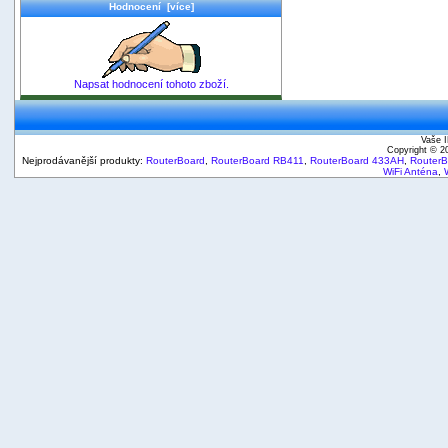
Hodnocení [více]
Napsat hodnocení tohoto zboží.
Vaše I
Copyright © 
Nejprodávanější produkty:
RouterBoard
,
RouterBoard RB411
,
RouterBoard 433AH
,
Router
WiFi Anténa
,