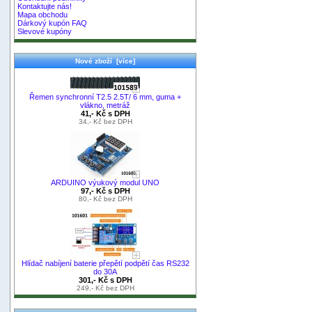
Kontaktujte nás!
Mapa obchodu
Dárkový kupón FAQ
Slevové kupóny
Nové zboží [více]
Řemen synchronní T2.5 2.5T/ 6 mm, guma +
vlákno, metráž
41,- Kč s DPH
34,- Kč bez DPH
ARDUINO výukový modul UNO
97,- Kč s DPH
80,- Kč bez DPH
Hlídač nabíjení baterie přepětí podpětí čas RS232
do 30A
301,- Kč s DPH
249,- Kč bez DPH