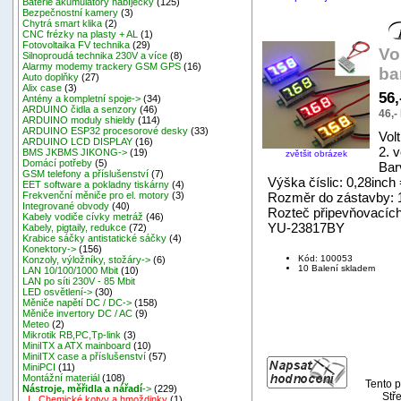
Baterie akumulátory nabíječky
(125)
Bezpečnostní kamery
(3)
Chytrá smart klika
(2)
CNC frézky na plasty + AL
(1)
Fotovoltaika FV technika
(29)
Vo
Silnoproudá technika 230V a více
(8)
Alarmy modemy trackery GSM GPS
(16)
ba
Auto doplňky
(27)
Alix case
(3)
56
Antény a kompletní spoje->
(34)
ARDUINO čidla a senzory
(46)
46,-
ARDUINO moduly shieldy
(114)
ARDUINO ESP32 procesorové desky
(33)
Vol
ARDUINO LCD DISPLAY
(16)
2. 
BMS JKBMS JIKONG->
(19)
zvětšit obrázek
Domácí potřeby
(5)
Barv
GSM telefony a příslušenství
(7)
Výška číslic: 0,28inc
EET software a pokladny tiskárny
(4)
Rozměr do zástavby:
Frekvenční měniče pro el. motory
(3)
Integrované obvody
(40)
Rozteč připevňovacíc
Kabely vodiče cívky metráž
(46)
YU-23817BY
Kabely, pigtaily, redukce
(72)
Krabice sáčky antistatické sáčky
(4)
Konektory->
(156)
Kód: 100053
Konzoly, výložníky, stožáry->
(6)
10 Balení skladem
LAN 10/100/1000 Mbit
(10)
LAN po síti 230V - 85 Mbit
LED osvětlení->
(30)
Měniče napětí DC / DC->
(158)
Měniče invertory DC / AC
(9)
Meteo
(2)
Mikrotik RB,PC,Tp-link
(3)
MiniITX a ATX mainboard
(10)
MiniITX case a příslušenství
(57)
MiniPCI
(11)
Montážní materiál
(108)
Tento p
Nástroje, měřidla a nářadí
->
(229)
Stře
|_ Chemické kotvy a hmoždinky
(1)