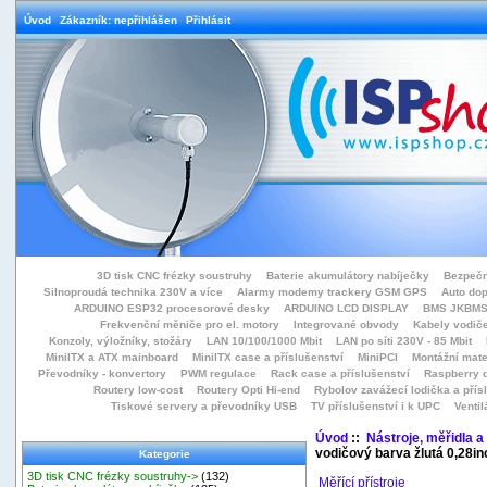
Úvod
Zákazník: nepřihlášen
Přihlásit
3D tisk CNC frézky soustruhy
Baterie akumulátory nabíječky
Bezpečn
Silnoproudá technika 230V a více
Alarmy modemy trackery GSM GPS
Auto do
ARDUINO ESP32 procesorové desky
ARDUINO LCD DISPLAY
BMS JKBMS
Frekvenční měniče pro el. motory
Integrované obvody
Kabely vodiče
Konzoly, výložníky, stožáry
LAN 10/100/1000 Mbit
LAN po síti 230V - 85 Mbit
MiniITX a ATX mainboard
MiniITX case a příslušenství
MiniPCI
Montážní mate
Převodníky - konvertory
PWM regulace
Rack case a příslušenství
Raspberry d
Routery low-cost
Routery Opti Hi-end
Rybolov zavážecí lodička a přísl
Tiskové servery a převodníky USB
TV příslušenství i k UPC
Ventil
Úvod
::
Nástroje, měřidla a
vodičový barva žlutá 0,28
Kategorie
3D tisk CNC frézky soustruhy->
(132)
Měřící přístroje