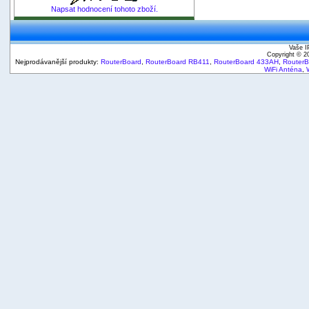
Napsat hodnocení tohoto zboží.
Vaše I
Copyright © 
Nejprodávanější produkty:
RouterBoard
,
RouterBoard RB411
,
RouterBoard 433AH
,
Router
WiFi Anténa
,