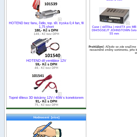
HOTEND bez fanu, čidlo, top. těl. tryska 0,4 fan, fil
1,75 short
Case ( skříňka ) miniITX pro MB
D945GSEJT JOHNSTOWN čelo
180,- Kč s DPH
55 mm
149,- Kč bez DPH
Prohlášení:
Ačkoliv se zde snažíme p
nezaviněné změny sortimentu, jeho k
s
HOTEND díl ventilátor 12V
59,- Kč s DPH
49,- Kč bez DPH
Topné těleso 3D tiskárny 12V / 40W s konektorem
91,- Kč s DPH
75,- Kč bez DPH
Hodnocení [více]