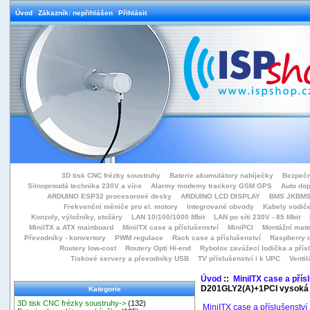
Úvod
Zákazník: nepřihlášen
Přihlásit
3D tisk CNC frézky soustruhy
Baterie akumulátory nabíječky
Bezpečn
Silnoproudá technika 230V a více
Alarmy modemy trackery GSM GPS
Auto do
ARDUINO ESP32 procesorové desky
ARDUINO LCD DISPLAY
BMS JKBMS
Frekvenční měniče pro el. motory
Integrované obvody
Kabely vodiče
Konzoly, výložníky, stožáry
LAN 10/100/1000 Mbit
LAN po síti 230V - 85 Mbit
MiniITX a ATX mainboard
MiniITX case a příslušenství
MiniPCI
Montážní mate
Převodníky - konvertory
PWM regulace
Rack case a příslušenství
Raspberry d
Routery low-cost
Routery Opti Hi-end
Rybolov zavážecí lodička a přísl
Tiskové servery a převodníky USB
TV příslušenství i k UPC
Ventil
Úvod
::
MiniITX case a přís
D201GLY2(A)+1PCI vysoká
Kategorie
3D tisk CNC frézky soustruhy->
(132)
MiniITX case a příslušenství