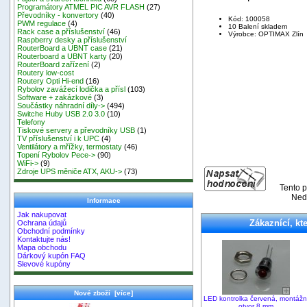
Programátory ATMEL PIC AVR FLASH
(27)
Převodníky - konvertory
(40)
Kód: 100058
PWM regulace
(4)
10 Balení skladem
Rack case a příslušenství
(46)
Výrobce: OPTIMAX Zlín
Raspberry desky a příslušenství
RouterBoard a UBNT case
(21)
Routerboard a UBNT karty
(20)
RouterBoard zařízení
(2)
Routery low-cost
Routery Opti Hi-end
(16)
Rybolov zavážecí lodička a přísl
(103)
Software + zakázkové
(3)
Součástky náhradní díly->
(494)
Switche Huby USB 2.0 3.0
(10)
Telefony
Tiskové servery a převodníky USB
(1)
TV příslušenství i k UPC
(4)
Ventilátory a mřížky, termostaty
(46)
Topení Rybolov Pece->
(90)
WiFi->
(9)
Zdroje UPS měniče ATX, AKU->
(73)
Tento p
Nedě
Informace
Jak nakupovat
Zákaznící, kte
Ochrana údajů
Obchodní podmínky
Kontaktujte nás!
Mapa obchodu
Dárkový kupón FAQ
Slevové kupóny
Nové zboží [více]
LED kontrolka červená, montážn
otvor 8 mm