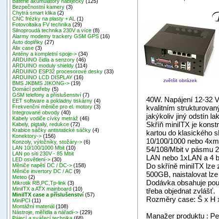
Baterie akumulátory nabíječky
(125)
Bezpečnostní kamery
(3)
Chytrá smart klika
(2)
CNC frézky na plasty + AL
(1)
Fotovoltaika FV technika
(29)
Silnoproudá technika 230V a více
(8)
Alarmy modemy trackery GSM GPS
(16)
Auto doplňky
(27)
Alix case
(3)
Antény a kompletní spoje->
(34)
ARDUINO čidla a senzory
(46)
ARDUINO moduly shieldy
(114)
ARDUINO ESP32 procesorové desky
(33)
ARDUINO LCD DISPLAY
(16)
zvětšit obrázek
BMS JKBMS JIKONG->
(19)
Domácí potřeby
(5)
GSM telefony a příslušenství
(7)
40W. Napájení 12-32 V
EET software a pokladny tiskárny
(4)
kvalitním strukturovan
Frekvenční měniče pro el. motory
(3)
Integrované obvody
(40)
jakýkoliv jiný odstín la
Kabely vodiče cívky metráž
(46)
Skříň miniITX je konst
Kabely, pigtaily, redukce
(72)
Krabice sáčky antistatické sáčky
(4)
kartou do klasického s
Konektory->
(156)
10/100/1000 nebo 4xmi
Konzoly, výložníky, stožáry->
(6)
LAN 10/100/1000 Mbit
(10)
54/108/Mbit v pásmu 2
LAN po síti 230V - 85 Mbit
LAN nebo 1xLAN a 4 be
LED osvětlení->
(30)
Do skříně miniITX lze
Měniče napětí DC / DC->
(158)
Měniče invertory DC / AC
(9)
500GB, naistalovat lze
Meteo
(2)
Dodávka obsahuje pouz
Mikrotik RB,PC,Tp-link
(3)
MiniITX a ATX mainboard
(10)
třeba objednat zvlášť.
MiniITX case a příslušenství
(57)
Rozměry case: Š x H
MiniPCI
(11)
Montážní materiál
(108)
Nástroje, měřidla a nářadí->
(229)
Manažer produktu : Pe
Pájecí a svářecí technika
(68)