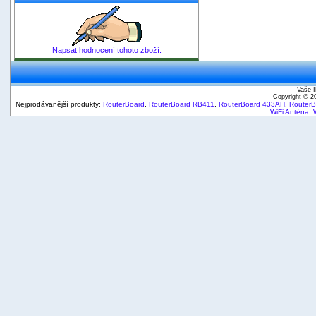
Napsat hodnocení tohoto zboží.
Vaše I
Copyright © 
Nejprodávanější produkty:
RouterBoard
,
RouterBoard RB411
,
RouterBoard 433AH
,
Router
WiFi Anténa
,