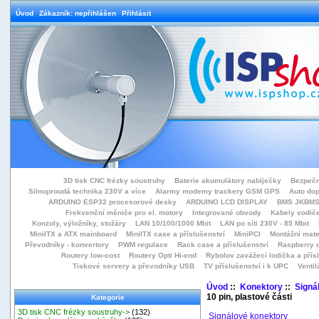
Úvod
Zákazník: nepřihlášen
Přihlásit
3D tisk CNC frézky soustruhy
Baterie akumulátory nabíječky
Bezpečn
Silnoproudá technika 230V a více
Alarmy modemy trackery GSM GPS
Auto do
ARDUINO ESP32 procesorové desky
ARDUINO LCD DISPLAY
BMS JKBMS
Frekvenční měniče pro el. motory
Integrované obvody
Kabely vodiče
Konzoly, výložníky, stožáry
LAN 10/100/1000 Mbit
LAN po síti 230V - 85 Mbit
MiniITX a ATX mainboard
MiniITX case a příslušenství
MiniPCI
Montážní mate
Převodníky - konvertory
PWM regulace
Rack case a příslušenství
Raspberry d
Routery low-cost
Routery Opti Hi-end
Rybolov zavážecí lodička a přísl
Tiskové servery a převodníky USB
TV příslušenství i k UPC
Ventil
Úvod
::
Konektory
::
Signá
10 pin, plastové části
Kategorie
3D tisk CNC frézky soustruhy->
(132)
Signálové konektory