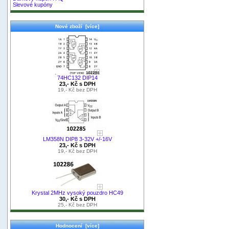
Slevové kupóny
Nové zboží [více]
74HC132 DIP14
23,- Kč s DPH
19,- Kč bez DPH
LM358N DIP8 3-32V +/-16V
23,- Kč s DPH
19,- Kč bez DPH
Krystal 2MHz vysoký pouzdro HC49
30,- Kč s DPH
25,- Kč bez DPH
Hodnocení [více]