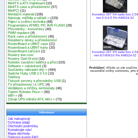
MiniITX a ATX mainboard
(10)
MiniITX case a příslušenství
(57)
MiniPCI
(11)
Montážní materiál
(108)
Konektor JST XH sada box 2,5
mm 2-3-4-5 Pin AWG24-32
Nástroje, měřidla a nářadí->
(229)
Pájecí a svářecí technika
(68)
Programátory ATMEL PIC AVR FLASH
(28)
Převodníky - konvertory
(40)
PWM regulace
(4)
Rack case a příslušenství
(46)
Raspberry desky a příslušenství
RouterBoard a UBNT case
(21)
Routerboard a UBNT karty
(20)
RouterBoard zařízení
(2)
Konektor JST XH sada box 2,5
Routery low-cost
mm 6/7/8/9/10 Pin AWG24-32
Routery Opti Hi-end
(16)
Rybolov zavážecí lodička a přísl
(103)
Software + zakázkové
(3)
Prohlášení:
Ačkoliv se zde snažíme p
Součástky náhradní díly->
(494)
nezaviněné změny sortimentu, jeho k
Switche Huby USB 2.0 3.0
(10)
s
Telefony
Tiskové servery a převodníky USB
(1)
TV příslušenství i k UPC
(4)
Ventilátory a mřížky, termostaty
(46)
Topení Rybolov Pece->
(90)
WiFi->
(9)
Zdroje UPS měniče ATX, AKU->
(73)
Informace
Jak nakupovat
Ochrana údajů
Obchodní podmínky
Kontaktujte nás!
Mapa obchodu
Dárkový kupón FAQ