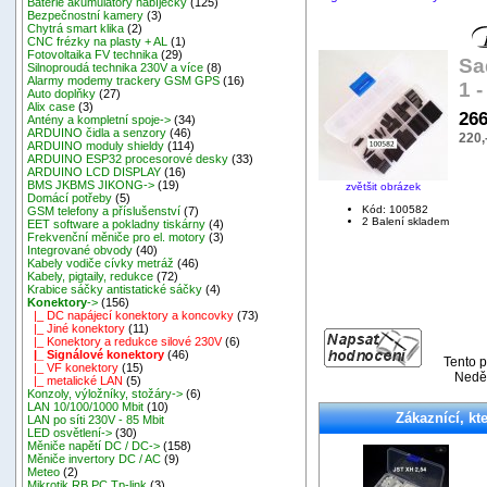
Baterie akumulátory nabíječky
(125)
Bezpečnostní kamery
(3)
Chytrá smart klika
(2)
CNC frézky na plasty + AL
(1)
Fotovoltaika FV technika
(29)
Sa
Silnoproudá technika 230V a více
(8)
Alarmy modemy trackery GSM GPS
(16)
1 -
Auto doplňky
(27)
Alix case
(3)
266
Antény a kompletní spoje->
(34)
ARDUINO čidla a senzory
(46)
220,
ARDUINO moduly shieldy
(114)
ARDUINO ESP32 procesorové desky
(33)
ARDUINO LCD DISPLAY
(16)
BMS JKBMS JIKONG->
(19)
zvětšit obrázek
Domácí potřeby
(5)
Kód: 100582
GSM telefony a příslušenství
(7)
2 Balení skladem
EET software a pokladny tiskárny
(4)
Frekvenční měniče pro el. motory
(3)
Integrované obvody
(40)
Kabely vodiče cívky metráž
(46)
Kabely, pigtaily, redukce
(72)
Krabice sáčky antistatické sáčky
(4)
Konektory
->
(156)
|_ DC napájecí konektory a koncovky
(73)
|_ Jiné konektory
(11)
|_ Konektory a redukce silové 230V
(6)
|_ Signálové konektory
(46)
Tento p
|_ VF konektory
(15)
Neděl
|_ metalické LAN
(5)
Konzoly, výložníky, stožáry->
(6)
LAN 10/100/1000 Mbit
(10)
Zákaznící, kte
LAN po síti 230V - 85 Mbit
LED osvětlení->
(30)
Měniče napětí DC / DC->
(158)
Měniče invertory DC / AC
(9)
Meteo
(2)
Mikrotik RB,PC,Tp-link
(3)