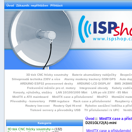
Úvod
Zákazník: nepřihlášen
Přihlásit
3D tisk CNC frézky soustruhy
Baterie akumulátory nabíječky
Bezpečn
Silnoproudá technika 230V a více
Alarmy modemy trackery GSM GPS
Auto do
ARDUINO ESP32 procesorové desky
ARDUINO LCD DISPLAY
BMS JKBMS
Frekvenční měniče pro el. motory
Integrované obvody
Kabely vodiče
Konzoly, výložníky, stožáry
LAN 10/100/1000 Mbit
LAN po síti 230V - 85 Mbit
MiniITX a ATX mainboard
MiniITX case a příslušenství
MiniPCI
Montážní mate
Převodníky - konvertory
PWM regulace
Rack case a příslušenství
Raspberry d
Routery low-cost
Routery Opti Hi-end
Rybolov zavážecí lodička a přísl
Tiskové servery a převodníky USB
TV příslušenství i k UPC
Ventil
Úvod
::
MiniITX case a přís
D201GLY2(A)-mini
Kategorie
3D tisk CNC frézky soustruhy->
(132)
MiniITX case a příslušenství