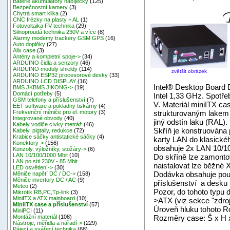
Baterie akumulátory nabíječky
(125)
Bezpečnostní kamery
(3)
Chytrá smart klika
(2)
CNC frézky na plasty + AL
(1)
Fotovoltaika FV technika
(29)
Silnoproudá technika 230V a více
(8)
Alarmy modemy trackery GSM GPS
(16)
Auto doplňky
(27)
Alix case
(3)
Antény a kompletní spoje->
(34)
ARDUINO čidla a senzory
(46)
ARDUINO moduly shieldy
(114)
zvětšit obrázek
ARDUINO ESP32 procesorové desky
(33)
ARDUINO LCD DISPLAY
(16)
Intel® Desktop Board
BMS JKBMS JIKONG->
(19)
Domácí potřeby
(5)
Intel 1,33 GHz. Spotře
GSM telefony a příslušenství
(7)
V. Materiál miniITX ca
EET software a pokladny tiskárny
(4)
strukturovaným lakem č
Frekvenční měniče pro el. motory
(3)
Integrované obvody
(40)
jiný odstín laku (RAL).
Kabely vodiče cívky metráž
(46)
Skříň je konstruována 
Kabely, pigtaily, redukce
(72)
Krabice sáčky antistatické sáčky
(4)
karty LAN do klasickéh
Konektory->
(156)
obsahuje 2x LAN 10/10
Konzoly, výložníky, stožáry->
(6)
LAN 10/100/1000 Mbit
(10)
Do skříně lze zamonto
LAN po síti 230V - 85 Mbit
naistalovat lze běžné 
LED osvětlení->
(30)
Dodávka obsahuje pouz
Měniče napětí DC / DC->
(158)
Měniče invertory DC / AC
(9)
příslušenství a desku 
Meteo
(2)
Pozor, do tohoto typu
Mikrotik RB,PC,Tp-link
(3)
MiniITX a ATX mainboard
(10)
>ATX (viz sekce "zdroj
MiniITX case a příslušenství
(57)
Úroveň hluku tohoto Ro
MiniPCI
(11)
Rozměry case: Š x H
Montážní materiál
(108)
Nástroje, měřidla a nářadí->
(229)
Pájecí a svářecí technika
(68)