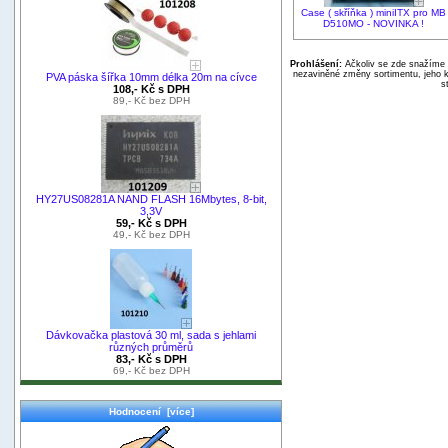
Case ( skříňka ) miniITX pro MB
D510MO - NOVINKA !
Prohlášení:
Ačkoliv se zde snažíme p
nezaviněné změny sortimentu, jeho k
PVA páska šířka 10mm délka 20m na cívce
s
108,- Kč s DPH
89,- Kč bez DPH
HY27US08281A NAND FLASH 16Mbytes, 8-bit,
3,3V
59,- Kč s DPH
49,- Kč bez DPH
Dávkovačka plastová 30 ml, sada s jehlami
různých průměrů
83,- Kč s DPH
69,- Kč bez DPH
Hodnocení [více]