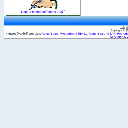
Napsat hodnocení tohoto zboží.
Vaše I
Copyright © 
Nejprodávanější produkty:
RouterBoard
,
RouterBoard RB411
,
RouterBoard 433AH
,
Router
WiFi Anténa
,