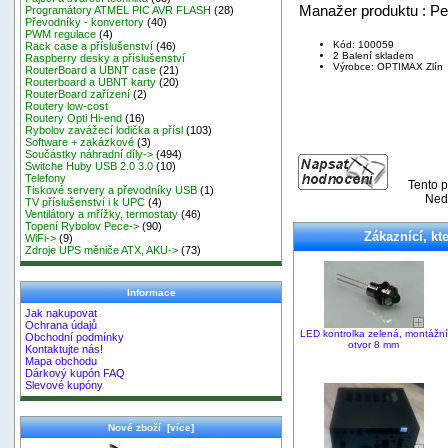
Manažer produktu : Pe
Programátory ATMEL PIC AVR FLASH
(28)
Převodníky - konvertory
(40)
PWM regulace
(4)
Kód: 100059
Rack case a příslušenství
(46)
2 Balení skladem
Raspberry desky a příslušenství
Výrobce: OPTIMAX Zlín
RouterBoard a UBNT case
(21)
Routerboard a UBNT karty
(20)
RouterBoard zařízení
(2)
Routery low-cost
Routery Opti Hi-end
(16)
Rybolov zavážecí lodička a přísl
(103)
Software + zakázkové
(3)
Součástky náhradní díly->
(494)
Switche Huby USB 2.0 3.0
(10)
Telefony
Tento p
Tiskové servery a převodníky USB
(1)
Nedě
TV příslušenství i k UPC
(4)
Ventilátory a mřížky, termostaty
(46)
Topení Rybolov Pece->
(90)
Zákaznící, kte
WiFi->
(9)
Zdroje UPS měniče ATX, AKU->
(73)
Informace
Jak nakupovat
Ochrana údajů
LED kontrolka zelená, montážní
Obchodní podmínky
otvor 8 mm
Kontaktujte nás!
Mapa obchodu
Dárkový kupón FAQ
Slevové kupóny
Nové zboží [více]