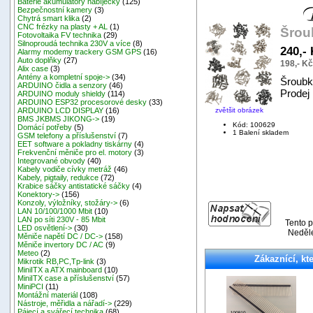
Baterie akumulátory nabíječky
(125)
Bezpečnostní kamery
(3)
Chytrá smart klika
(2)
CNC frézky na plasty + AL
(1)
Šrou
Fotovoltaika FV technika
(29)
Silnoproudá technika 230V a více
(8)
240,-
Alarmy modemy trackery GSM GPS
(16)
Auto doplňky
(27)
198,- K
Alix case
(3)
Antény a kompletní spoje->
(34)
Šroubk
ARDUINO čidla a senzory
(46)
Prodej 
ARDUINO moduly shieldy
(114)
ARDUINO ESP32 procesorové desky
(33)
zvětšit obrázek
ARDUINO LCD DISPLAY
(16)
BMS JKBMS JIKONG->
(19)
Kód: 100629
Domácí potřeby
(5)
1 Balení skladem
GSM telefony a příslušenství
(7)
EET software a pokladny tiskárny
(4)
Frekvenční měniče pro el. motory
(3)
Integrované obvody
(40)
Kabely vodiče cívky metráž
(46)
Kabely, pigtaily, redukce
(72)
Krabice sáčky antistatické sáčky
(4)
Konektory->
(156)
Konzoly, výložníky, stožáry->
(6)
LAN 10/100/1000 Mbit
(10)
LAN po síti 230V - 85 Mbit
Tento p
LED osvětlení->
(30)
Neděle
Měniče napětí DC / DC->
(158)
Měniče invertory DC / AC
(9)
Meteo
(2)
Zákaznící, kte
Mikrotik RB,PC,Tp-link
(3)
MiniITX a ATX mainboard
(10)
MiniITX case a příslušenství
(57)
MiniPCI
(11)
Montážní materiál
(108)
Nástroje, měřidla a nářadí->
(229)
Pájecí a svářecí technika
(68)