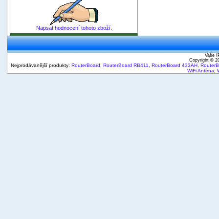
Napsat hodnocení tohoto zboží.
Vaše I
Copyright © 
Nejprodávanější produkty:
RouterBoard
,
RouterBoard RB411
,
RouterBoard 433AH
,
Router
WiFi Anténa
,