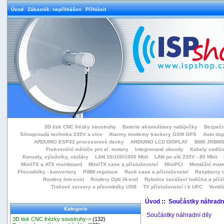
Úvod
Zákazník: nepřihlášen
Přihlásit
3D tisk CNC frézky soustruhy
Baterie akumulátory nabíječky
Bezpečn
Silnoproudá technika 230V a více
Alarmy modemy trackery GSM GPS
Auto do
ARDUINO ESP32 procesorové desky
ARDUINO LCD DISPLAY
BMS JKBMS
Frekvenční měniče pro el. motory
Integrované obvody
Kabely vodiče
Konzoly, výložníky, stožáry
LAN 10/100/1000 Mbit
LAN po síti 230V - 85 Mbit
MiniITX a ATX mainboard
MiniITX case a příslušenství
MiniPCI
Montážní mate
Převodníky - konvertory
PWM regulace
Rack case a příslušenství
Raspberry d
Routery low-cost
Routery Opti Hi-end
Rybolov zavážecí lodička a přísl
Tiskové servery a převodníky USB
TV příslušenství i k UPC
Ventil
Úvod
::
Součástky náhradní
Kategorie
Součástky náhradní díly
3D tisk CNC frézky soustruhy->
(132)