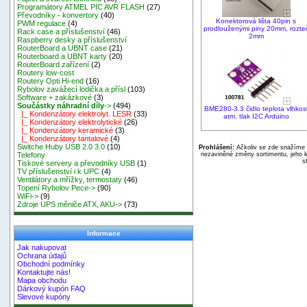
Programátory ATMEL PIC AVR FLASH
(27)
Převodníky - konvertory
(40)
Konektorová lišta 40pin s
PWM regulace
(4)
prodlouženými piny 20mm, rozte
Rack case a příslušenství
(46)
2mm
Raspberry desky a příslušenství
RouterBoard a UBNT case
(21)
Routerboard a UBNT karty
(20)
RouterBoard zařízení
(2)
Routery low-cost
Routery Opti Hi-end
(16)
Rybolov zavážecí lodička a přísl
(103)
Software + zakázkové
(3)
Součástky náhradní díly
->
(494)
BME280-3.3 čidlo teplota vlhkos
|_ Kondenzátory elektrolyt. LESR
(33)
atm. tlak I2C Arduino
|_ Kondenzátory elektrolytické
(26)
|_ Kondenzátory keramické
(3)
|_ Kondenzátory tantalové
(4)
Switche Huby USB 2.0 3.0
(10)
Prohlášení:
Ačkoliv se zde snažíme p
nezaviněné změny sortimentu, jeho k
Telefony
s
Tiskové servery a převodníky USB
(1)
TV příslušenství i k UPC
(4)
Ventilátory a mřížky, termostaty
(46)
Topení Rybolov Pece->
(90)
WiFi->
(9)
Zdroje UPS měniče ATX, AKU->
(73)
Informace
Jak nakupovat
Ochrana údajů
Obchodní podmínky
Kontaktujte nás!
Mapa obchodu
Dárkový kupón FAQ
Slevové kupóny