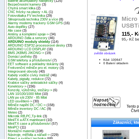
Baterie akumulátory nabíječky
(125)
Bezpečnostní kamery
(3)
Chytrá smart klika
(2)
CNC frézky na plasty + AL
(1)
Fotovoltaika FV technika
(29)
Micro
Silnoproudá technika 230V a více
(8)
Alarmy modemy trackery GSM GPS
(16)
USBTi
Auto doplňky
(27)
Alix case
(3)
115,- 
Antény a kompletní spoje->
(34)
ARDUINO čidla a senzory
(46)
95,- Kč b
ARDUINO moduly shieldy
(114)
ARDUINO ESP32 procesorové desky
(33)
ARDUINO LCD DISPLAY
(16)
BMS JKBMS JIKONG->
(19)
zvětšit obrázek
Domácí potřeby
(5)
Kód: 100647
GSM telefony a příslušenství
(7)
0 Balení skladem
EET software a pokladny tiskárny
(4)
Frekvenční měniče pro el. motory
(3)
Integrované obvody
(40)
Kabely vodiče cívky metráž
(46)
Kabely, pigtaily, redukce
(72)
Krabice sáčky antistatické sáčky
(4)
Konektory->
(156)
Konzoly, výložníky, stožáry->
(6)
LAN 10/100/1000 Mbit
(10)
LAN po síti 230V - 85 Mbit
LED osvětlení->
(30)
Měniče napětí DC / DC->
(158)
Tento p
Měniče invertory DC / AC
(9)
Čtvr
Meteo
(2)
Mikrotik RB,PC,Tp-link
(3)
MiniITX a ATX mainboard
(10)
Zákaznící, kte
MiniITX case a příslušenství
(57)
MiniPCI
(11)
Montážní materiál
(108)
Nástroje, měřidla a nářadí->
(229)
Pájecí a svářecí technika
(68)