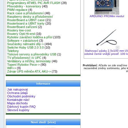
Programátory ATMEL PIC AVR FLASH
(28)
Převodníky - konvertory
(40)
PWM regulace
(4)
Rack case a příslušenství
(46)
ARDUINO PROMini modul
Raspberry desky a příslušenství
RouterBoard a UBNT case
(21)
Routerboard a UBNT karty
(20)
RouterBoard zařízení
(2)
Routery low-cost
Routery Opti Hi-end
(16)
Rybolov zavážecí lodička a přísl
(103)
Software + zakázkové
(3)
Součástky náhradní díly->
(494)
Switche Huby USB 2.0 3.0
(10)
Stahovací pásky 2,5x100 mm U
Telefony
odolné černé vnější prostř. 100 k
Tiskové servery a převodníky USB
(1)
TV příslušenství i k UPC
(4)
Ventilátory a mřížky, termostaty
(46)
Topení Rybolov Pece->
(90)
Prohlášení:
Ačkoliv se zde snažíme p
WiFi->
(9)
nezaviněné změny sortimentu, jeho k
s
Zdroje UPS měniče ATX, AKU->
(73)
Informace
Jak nakupovat
Ochrana údajů
Obchodní podmínky
Kontaktujte nás!
Mapa obchodu
Dárkový kupón FAQ
Slevové kupóny
Nové zboží [více]