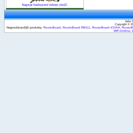
Napsat hodnocení tohoto zboží.
Vaše I
Copyright © 
Nejprodávanější produkty:
RouterBoard
,
RouterBoard RB411
,
RouterBoard 433AH
,
Router
WiFi Anténa
,