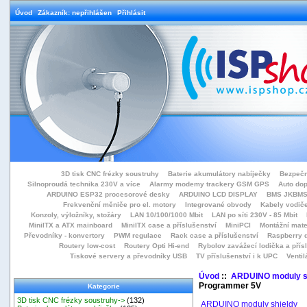
Úvod
Zákazník: nepřihlášen
Přihlásit
3D tisk CNC frézky soustruhy
Baterie akumulátory nabíječky
Bezpečn
Silnoproudá technika 230V a více
Alarmy modemy trackery GSM GPS
Auto do
ARDUINO ESP32 procesorové desky
ARDUINO LCD DISPLAY
BMS JKBMS
Frekvenční měniče pro el. motory
Integrované obvody
Kabely vodiče
Konzoly, výložníky, stožáry
LAN 10/100/1000 Mbit
LAN po síti 230V - 85 Mbit
MiniITX a ATX mainboard
MiniITX case a příslušenství
MiniPCI
Montážní mate
Převodníky - konvertory
PWM regulace
Rack case a příslušenství
Raspberry d
Routery low-cost
Routery Opti Hi-end
Rybolov zavážecí lodička a přísl
Tiskové servery a převodníky USB
TV příslušenství i k UPC
Ventil
Úvod
::
ARDUINO moduly s
Programmer 5V
Kategorie
3D tisk CNC frézky soustruhy->
(132)
ARDUINO moduly shieldy