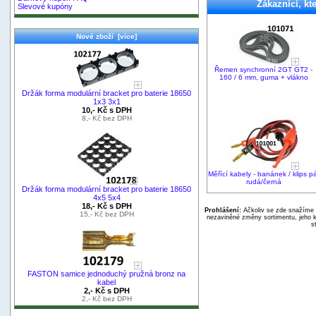
Zákaznící, kte
Slevové kupóny
Nové zboží [více]
Řemen synchronní 2GT GT2 -
160 / 6 mm, guma + vlákno
Držák forma modulární bracket pro baterie 18650
1x3 3x1
10,- Kč s DPH
8,- Kč bez DPH
Měřící kabely - banánek / klips p
rudá/černá
Držák forma modulární bracket pro baterie 18650
4x5 5x4
18,- Kč s DPH
Prohlášení:
Ačkoliv se zde snažíme p
15,- Kč bez DPH
nezaviněné změny sortimentu, jeho k
s
FASTON samice jednoduchý pružná bronz na
kabel
2,- Kč s DPH
2,- Kč bez DPH