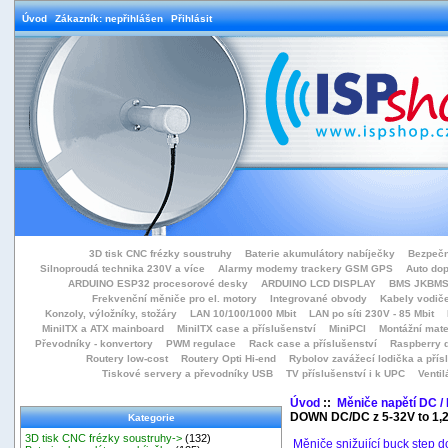
Úvod
Zákazník: nepřihlášen
Přihlásit
3D tisk CNC frézky soustruhy
Baterie akumulátory nabíječky
Bezpečn
Silnoproudá technika 230V a více
Alarmy modemy trackery GSM GPS
Auto do
ARDUINO ESP32 procesorové desky
ARDUINO LCD DISPLAY
BMS JKBMS
Frekvenční měniče pro el. motory
Integrované obvody
Kabely vodiče
Konzoly, výložníky, stožáry
LAN 10/100/1000 Mbit
LAN po síti 230V - 85 Mbit
MiniITX a ATX mainboard
MiniITX case a příslušenství
MiniPCI
Montážní mate
Převodníky - konvertory
PWM regulace
Rack case a příslušenství
Raspberry d
Routery low-cost
Routery Opti Hi-end
Rybolov zavážecí lodička a přísl
Tiskové servery a převodníky USB
TV příslušenství i k UPC
Ventil
Úvod
::
Měniče napětí DC /
DOWN DC/DC z 5-32V to 1,
Kategorie
3D tisk CNC frézky soustruhy->
(132)
Měniče snižující buck step 