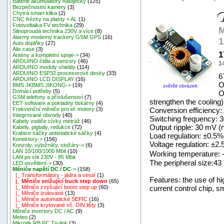
Baterie akumulátory nabíječky
(125)
Bezpečnostní kamery
(3)
Chytrá smart klika
(2)
CNC frézky na plasty + AL
(1)
Fotovoltaika FV technika
(29)
M
Silnoproudá technika 230V a více
(8)
Alarmy modemy trackery GSM GPS
(16)
1
Auto doplňky
(27)
Alix case
(3)
1
Antény a kompletní spoje->
(34)
ARDUINO čidla a senzory
(46)
1
ARDUINO moduly shieldy
(114)
ARDUINO ESP32 procesorové desky
(33)
6
ARDUINO LCD DISPLAY
(16)
O
BMS JKBMS JIKONG->
(19)
zvětšit obrázek
Domácí potřeby
(5)
O
GSM telefony a příslušenství
(7)
strengthen the cooling)
EET software a pokladny tiskárny
(4)
Conversion efficiency
Frekvenční měniče pro el. motory
(3)
Integrované obvody
(40)
Switching frequency: 
Kabely vodiče cívky metráž
(46)
Output ripple: 30 mV (
Kabely, pigtaily, redukce
(72)
Krabice sáčky antistatické sáčky
(4)
Load regulation: ±0.5%
Konektory->
(156)
Voltage regulation: ±2
Konzoly, výložníky, stožáry->
(6)
LAN 10/100/1000 Mbit
(10)
Working temperature: 
LAN po síti 230V - 85 Mbit
The peripheral size:43 
LED osvětlení->
(30)
Měniče napětí DC / DC
->
(158)
|_ Transformátory - jádra a vinutí
(1)
Features: the use of h
|_ Měniče snižující buck step down
(65)
current control chip, s
|_ Měniče zvyšující boost step up
(60)
|_ Měniče izolované
(13)
|_ Měniče automatické SEPIC
(16)
|_ Měniče krytované vč. DIN lišty
(3)
Měniče invertory DC / AC
(9)
Meteo
(2)
Mikrotik RB,PC,Tp-link
(3)