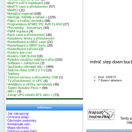
MiniITX a ATX mainboard
(10)
MiniITX case a příslušenství
(57)
MiniPCI
(11)
Montážní materiál
(108)
Nástroje, měřidla a nářadí->
(229)
Pájecí a svářecí technika
(68)
Programátory ATMEL PIC AVR FLASH
(27)
Převodníky - konvertory
(40)
PWM regulace
(4)
Rack case a příslušenství
(46)
Raspberry desky a příslušenství
RouterBoard a UBNT case
(21)
Routerboard a UBNT karty
(20)
RouterBoard zařízení
(2)
Routery low-cost
Routery Opti Hi-end
(16)
Rybolov zavážecí lodička a přísl
(103)
měnič step down bu
Software + zakázkové
(3)
Součástky náhradní díly->
(494)
Switche Huby USB 2.0 3.0
(10)
Telefony
Kód: 100672
Tiskové servery a převodníky USB
(1)
7 Balení skladem
TV příslušenství i k UPC
(4)
Ventilátory a mřížky, termostaty
(46)
Topení Rybolov Pece->
(90)
WiFi->
(9)
Zdroje UPS měniče ATX, AKU->
(73)
Informace
Jak nakupovat
Ochrana údajů
Tento p
Obchodní podmínky
Úte
Kontaktujte nás!
Mapa obchodu
Dárkový kupón FAQ