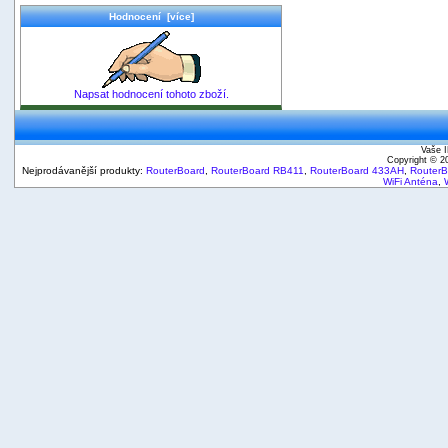
Hodnocení [více]
Napsat hodnocení tohoto zboží.
Vaše I
Copyright © 
Nejprodávanější produkty:
RouterBoard
,
RouterBoard RB411
,
RouterBoard 433AH
,
Router
WiFi Anténa
,