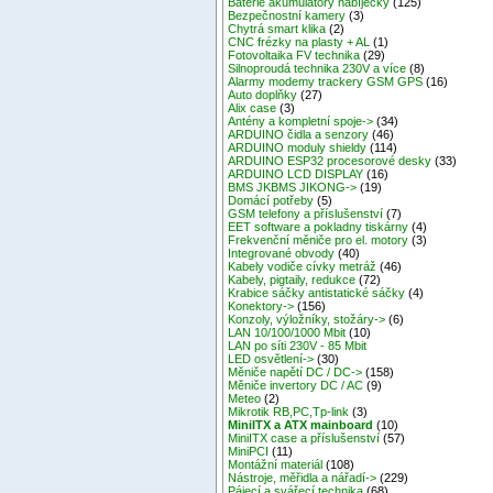
Baterie akumulátory nabíječky
(125)
Bezpečnostní kamery
(3)
Chytrá smart klika
(2)
CNC frézky na plasty + AL
(1)
Fotovoltaika FV technika
(29)
Silnoproudá technika 230V a více
(8)
Alarmy modemy trackery GSM GPS
(16)
Auto doplňky
(27)
Alix case
(3)
Antény a kompletní spoje->
(34)
ARDUINO čidla a senzory
(46)
ARDUINO moduly shieldy
(114)
ARDUINO ESP32 procesorové desky
(33)
ARDUINO LCD DISPLAY
(16)
BMS JKBMS JIKONG->
(19)
Domácí potřeby
(5)
GSM telefony a příslušenství
(7)
EET software a pokladny tiskárny
(4)
Frekvenční měniče pro el. motory
(3)
Integrované obvody
(40)
Kabely vodiče cívky metráž
(46)
Kabely, pigtaily, redukce
(72)
Krabice sáčky antistatické sáčky
(4)
Konektory->
(156)
Konzoly, výložníky, stožáry->
(6)
LAN 10/100/1000 Mbit
(10)
LAN po síti 230V - 85 Mbit
LED osvětlení->
(30)
Měniče napětí DC / DC->
(158)
Měniče invertory DC / AC
(9)
Meteo
(2)
Mikrotik RB,PC,Tp-link
(3)
MiniITX a ATX mainboard
(10)
MiniITX case a příslušenství
(57)
MiniPCI
(11)
Montážní materiál
(108)
Nástroje, měřidla a nářadí->
(229)
Pájecí a svářecí technika
(68)