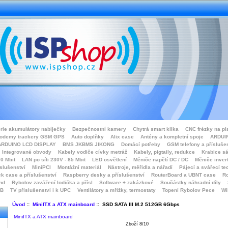
rie akumulátory nabíječky
Bezpečnostní kamery
Chytrá smart klika
CNC frézky na pl
odemy trackery GSM GPS
Auto doplňky
Alix case
Antény a kompletní spoje
ARDUIN
ARDUINO LCD DISPLAY
BMS JKBMS JIKONG
Domácí potřeby
GSM telefony a přísluše
Integrované obvody
Kabely vodiče cívky metráž
Kabely, pigtaily, redukce
Krabice sá
0 Mbit
LAN po síti 230V - 85 Mbit
LED osvětlení
Měniče napětí DC / DC
Měniče inver
íslušenství
MiniPCI
Montážní materiál
Nástroje, měřidla a nářadí
Pájecí a svářecí te
k case a příslušenství
Raspberry desky a příslušenství
RouterBoard a UBNT case
Ro
nd
Rybolov zavážecí lodička a přísl
Software + zakázkové
Součástky náhradní díly
SB
TV příslušenství i k UPC
Ventilátory a mřížky, termostaty
Topení Rybolov Pece
Wi
Úvod
::
MiniITX a ATX mainboard
:: SSD SATA III M.2 512GB 6Gbps
MiniITX a ATX mainboard
Zboží 8/10