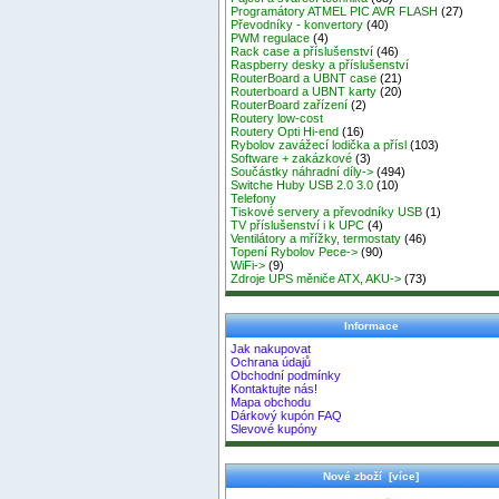
Programátory ATMEL PIC AVR FLASH
(27)
Převodníky - konvertory
(40)
PWM regulace
(4)
Rack case a příslušenství
(46)
Raspberry desky a příslušenství
RouterBoard a UBNT case
(21)
Routerboard a UBNT karty
(20)
RouterBoard zařízení
(2)
Routery low-cost
Routery Opti Hi-end
(16)
Rybolov zavážecí lodička a přísl
(103)
Software + zakázkové
(3)
Součástky náhradní díly->
(494)
Switche Huby USB 2.0 3.0
(10)
Telefony
Tiskové servery a převodníky USB
(1)
TV příslušenství i k UPC
(4)
Ventilátory a mřížky, termostaty
(46)
Topení Rybolov Pece->
(90)
WiFi->
(9)
Zdroje UPS měniče ATX, AKU->
(73)
Informace
Jak nakupovat
Ochrana údajů
Obchodní podmínky
Kontaktujte nás!
Mapa obchodu
Dárkový kupón FAQ
Slevové kupóny
Nové zboží [více]