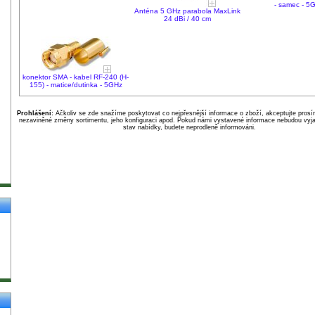
- samec - 5
Anténa 5 GHz parabola MaxLink
24 dBi / 40 cm
konektor SMA - kabel RF-240 (H-
155) - matice/dutinka - 5GHz
Prohlášení:
Ačkoliv se zde snažíme poskytovat co nejpřesnější informace o zboží, akceptujte pros
nezaviněné změny sortimentu, jeho konfiguraci apod. Pokud námi vystavené informace nebudou vyja
stav nabídky, budete neprodleně informováni.