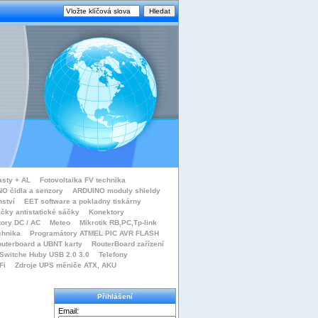
asty + AL
Fotovoltaika FV technika
O čidla a senzory
ARDUINO moduly shieldy
nství
EET software a pokladny tiskárny
čky antistatické sáčky
Konektory
tory DC / AC
Meteo
Mikrotik RB,PC,Tp-link
chnika
Programátory ATMEL PIC AVR FLASH
uterboard a UBNT karty
RouterBoard zařízení
Switche Huby USB 2.0 3.0
Telefony
Fi
Zdroje UPS měniče ATX, AKU
Přihlášení
Email: