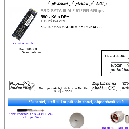
SSD SATA III M.2 512GB 6Gbps
580,- Kč s DPH
479,- Kč bez DPH
68 / 102 SSD SATA III M.2 512GB 6Gbps
zvětšit obrázek
Kód: 100068
1 Balení skladem
Přidat do košíku:
Tento produkt byl přidán dne Neděle
26. říjen 2008.
Zákaznící, kteří si koupili toto zboží, objednávali také...
Kabel koaxiální do 6 GHz RF-240
Tri-lan pro WiFi
konektor N - kabel RF