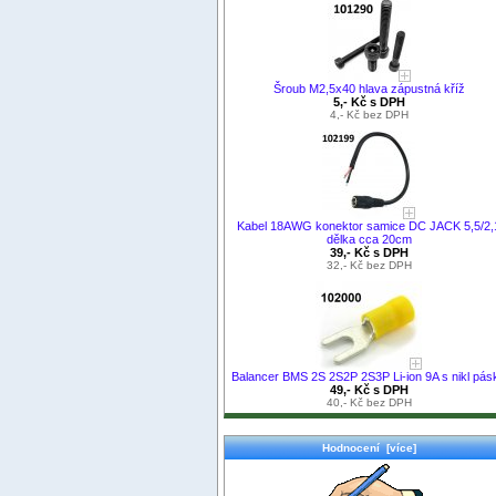
Šroub M2,5x40 hlava zápustná kříž
5,- Kč s DPH
4,- Kč bez DPH
Kabel 18AWG konektor samice DC JACK 5,5/2,
dělka cca 20cm
39,- Kč s DPH
32,- Kč bez DPH
Balancer BMS 2S 2S2P 2S3P Li-ion 9A s nikl pás
49,- Kč s DPH
40,- Kč bez DPH
Hodnocení [více]