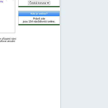
GHz
Kdo je online?
Právě zde
jsou 154 návštěvníci online.
ím případné námi
dřovat aktuální