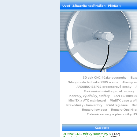
Úvod
Zákazník: nepřihlášen
Přihlásit
3D tisk CNC frézky soustruhy
Bate
Silnoproudá technika 230V a více
Alarmy m
ARDUINO ESP32 procesorové desky
Frekvenční měniče pro el. motory
Konzoly, výložníky, stožáry
LAN 10/100/100
MiniITX a ATX mainboard
MiniITX case a př
Převodníky - konvertory
PWM regulace
Rac
Routery low-cost
Routery Opti Hi-e
Tiskové servery a převodníky U
Kategorie
3D tisk CNC frézky soustruhy->
(132)