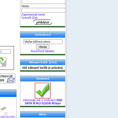
Heslo:
Zapomenuté heslo
Vytvořit účet
Vyhledávaní
Rozšířené hledání
Nákupní košík [více]
Váš nákupní košík je prázdný.
Oznámení
Informujte mě o změnách
SSD
SATA III M.2 512GB 6Gbps
Měna
-240 (H-155)