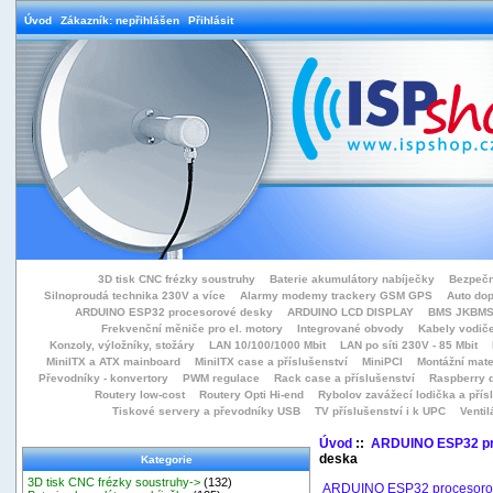
Úvod
Zákazník: nepřihlášen
Přihlásit
3D tisk CNC frézky soustruhy
Baterie akumulátory nabíječky
Bezpečn
Silnoproudá technika 230V a více
Alarmy modemy trackery GSM GPS
Auto do
ARDUINO ESP32 procesorové desky
ARDUINO LCD DISPLAY
BMS JKBMS
Frekvenční měniče pro el. motory
Integrované obvody
Kabely vodiče
Konzoly, výložníky, stožáry
LAN 10/100/1000 Mbit
LAN po síti 230V - 85 Mbit
MiniITX a ATX mainboard
MiniITX case a příslušenství
MiniPCI
Montážní mate
Převodníky - konvertory
PWM regulace
Rack case a příslušenství
Raspberry d
Routery low-cost
Routery Opti Hi-end
Rybolov zavážecí lodička a přísl
Tiskové servery a převodníky USB
TV příslušenství i k UPC
Ventil
Úvod
::
ARDUINO ESP32 pr
deska
Kategorie
3D tisk CNC frézky soustruhy->
(132)
ARDUINO ESP32 procesoro