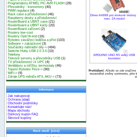
Programátory ATMEL PIC AVR FLASH
(28)
Převodníky - konvertory
(40)
PWM regulace
(4)
Rack case a příslušenství
(46)
Driver A4988 pro krokové motory 
Raspberry desky a příslušenství
max. 2A modul
RouterBoard a UBNT case
(21)
Routerboard a UBNT karty
(20)
RouterBoard zařízení
(2)
Routery low-cost
Routery Opti Hi-end
(16)
Rybolov zavážecí lodička a přísl
(103)
Software + zakázkové
(3)
Součástky náhradní díly->
(494)
Switche Huby USB 2.0 3.0
(10)
Telefony
ARDUINO UNO R3 velký USB
Tiskové servery a převodníky USB
(1)
konektor
TV příslušenství i k UPC
(4)
Ventilátory a mřížky, termostaty
(46)
Topení Rybolov Pece->
(90)
Prohlášení:
Ačkoliv se zde snažíme p
WiFi->
(9)
nezaviněné změny sortimentu, jeho k
Zdroje UPS měniče ATX, AKU->
(73)
s
Informace
Jak nakupovat
Ochrana údajů
Obchodní podmínky
Kontaktujte nás!
Mapa obchodu
Dárkový kupón FAQ
Slevové kupóny
Nové zboží [více]