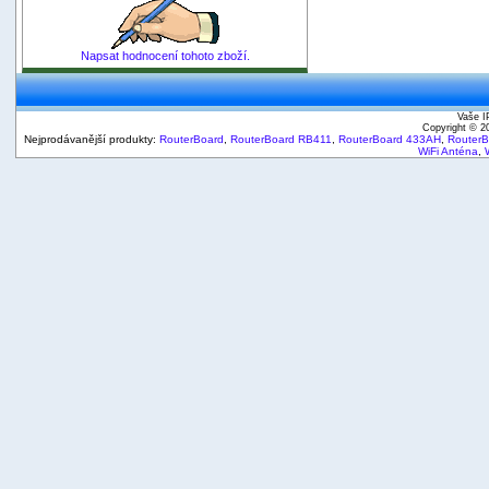
Napsat hodnocení tohoto zboží.
Vaše I
Copyright © 
Nejprodávanější produkty:
RouterBoard
,
RouterBoard RB411
,
RouterBoard 433AH
,
Router
WiFi Anténa
,