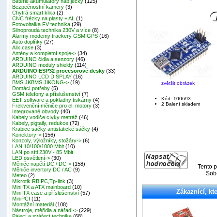
Baterie akumulátory nabíječky
(125)
Bezpečnostní kamery
(3)
Chytrá smart klika
(2)
CNC frézky na plasty + AL
(1)
Fotovoltaika FV technika
(29)
Silnoproudá technika 230V a více
(8)
Alarmy modemy trackery GSM GPS
(16)
Auto doplňky
(27)
Alix case
(3)
Antény a kompletní spoje->
(34)
ARDUINO čidla a senzory
(46)
ARDUINO moduly shieldy
(114)
ARDUINO ESP32 procesorové desky
(33)
ARDUINO LCD DISPLAY
(16)
BMS JKBMS JIKONG->
(19)
zvětšit obrázek
Domácí potřeby
(5)
GSM telefony a příslušenství
(7)
Kód: 100693
EET software a pokladny tiskárny
(4)
2 Balení skladem
Frekvenční měniče pro el. motory
(3)
Integrované obvody
(40)
Kabely vodiče cívky metráž
(46)
Kabely, pigtaily, redukce
(72)
Krabice sáčky antistatické sáčky
(4)
Konektory->
(156)
Konzoly, výložníky, stožáry->
(6)
LAN 10/100/1000 Mbit
(10)
LAN po síti 230V - 85 Mbit
LED osvětlení->
(30)
Měniče napětí DC / DC->
(158)
Tento p
Měniče invertory DC / AC
(9)
Sobo
Meteo
(2)
Mikrotik RB,PC,Tp-link
(3)
MiniITX a ATX mainboard
(10)
Zákaznící, kte
MiniITX case a příslušenství
(57)
MiniPCI
(11)
Montážní materiál
(108)
Nástroje, měřidla a nářadí->
(229)
Pájecí a svářecí technika
(68)