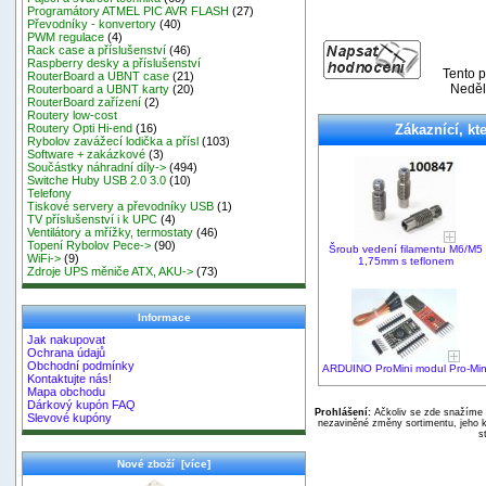
Programátory ATMEL PIC AVR FLASH
(27)
Převodníky - konvertory
(40)
PWM regulace
(4)
Rack case a příslušenství
(46)
Raspberry desky a příslušenství
Tento p
RouterBoard a UBNT case
(21)
Neděl
Routerboard a UBNT karty
(20)
RouterBoard zařízení
(2)
Routery low-cost
Zákaznící, kte
Routery Opti Hi-end
(16)
Rybolov zavážecí lodička a přísl
(103)
Software + zakázkové
(3)
Součástky náhradní díly->
(494)
Switche Huby USB 2.0 3.0
(10)
Telefony
Tiskové servery a převodníky USB
(1)
TV příslušenství i k UPC
(4)
Ventilátory a mřížky, termostaty
(46)
Topení Rybolov Pece->
(90)
Šroub vedení filamentu M6/M5
WiFi->
(9)
1,75mm s teflonem
Zdroje UPS měniče ATX, AKU->
(73)
Informace
Jak nakupovat
Ochrana údajů
Obchodní podmínky
ARDUINO ProMini modul Pro-Min
Kontaktujte nás!
Mapa obchodu
Dárkový kupón FAQ
Prohlášení:
Ačkoliv se zde snažíme p
Slevové kupóny
nezaviněné změny sortimentu, jeho k
s
Nové zboží [více]