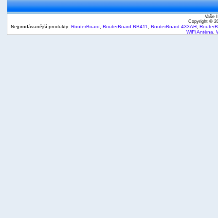
Vaše I
Copyright © 
Nejprodávanější produkty:
RouterBoard
,
RouterBoard RB411
,
RouterBoard 433AH
,
Router
WiFi Anténa
,