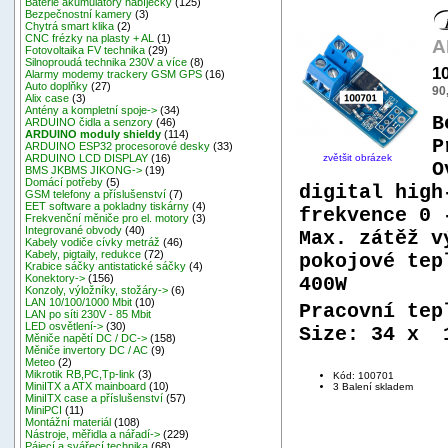
Baterie akumulátory nabíječky
(125)
Bezpečnostní kamery
(3)
Chytrá smart klika
(2)
CNC frézky na plasty + AL
(1)
A
Fotovoltaika FV technika
(29)
Silnoproudá technika 230V a více
(8)
1
Alarmy modemy trackery GSM GPS
(16)
Auto doplňky
(27)
90
Alix case
(3)
Antény a kompletní spoje->
(34)
B
ARDUINO čidla a senzory
(46)
ARDUINO moduly shieldy
(114)
P
ARDUINO ESP32 procesorové desky
(33)
zvětšit obrázek
ARDUINO LCD DISPLAY
(16)
O
BMS JKBMS JIKONG->
(19)
Domácí potřeby
(5)
digital high
GSM telefony a příslušenství
(7)
EET software a pokladny tiskárny
(4)
frekvence 0 
Frekvenční měniče pro el. motory
(3)
Integrované obvody
(40)
Max. zátěž v
Kabely vodiče cívky metráž
(46)
Kabely, pigtaily, redukce
(72)
pokojové tep
Krabice sáčky antistatické sáčky
(4)
Konektory->
(156)
400W
Konzoly, výložníky, stožáry->
(6)
LAN 10/100/1000 Mbit
(10)
Pracovní tep
LAN po síti 230V - 85 Mbit
LED osvětlení->
(30)
Size: 34 x 
Měniče napětí DC / DC->
(158)
Měniče invertory DC / AC
(9)
Meteo
(2)
Mikrotik RB,PC,Tp-link
(3)
Kód: 100701
MiniITX a ATX mainboard
(10)
3 Balení skladem
MiniITX case a příslušenství
(57)
MiniPCI
(11)
Montážní materiál
(108)
Nástroje, měřidla a nářadí->
(229)
Pájecí a svářecí technika
(68)