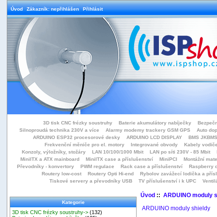
Úvod
Zákazník: nepřihlášen
Přihlásit
3D tisk CNC frézky soustruhy
Baterie akumulátory nabíječky
Bezpečn
Silnoproudá technika 230V a více
Alarmy modemy trackery GSM GPS
Auto do
ARDUINO ESP32 procesorové desky
ARDUINO LCD DISPLAY
BMS JKBMS
Frekvenční měniče pro el. motory
Integrované obvody
Kabely vodiče
Konzoly, výložníky, stožáry
LAN 10/100/1000 Mbit
LAN po síti 230V - 85 Mbit
MiniITX a ATX mainboard
MiniITX case a příslušenství
MiniPCI
Montážní mate
Převodníky - konvertory
PWM regulace
Rack case a příslušenství
Raspberry d
Routery low-cost
Routery Opti Hi-end
Rybolov zavážecí lodička a přísl
Tiskové servery a převodníky USB
TV příslušenství i k UPC
Ventil
Úvod
::
ARDUINO moduly s
Kategorie
ARDUINO moduly shieldy
3D tisk CNC frézky soustruhy->
(132)