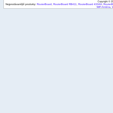
Copyright © 
Nejprodávanější produkty:
RouterBoard
,
RouterBoard RB411
,
RouterBoard 433AH
,
Router
WiFi Anténa
,