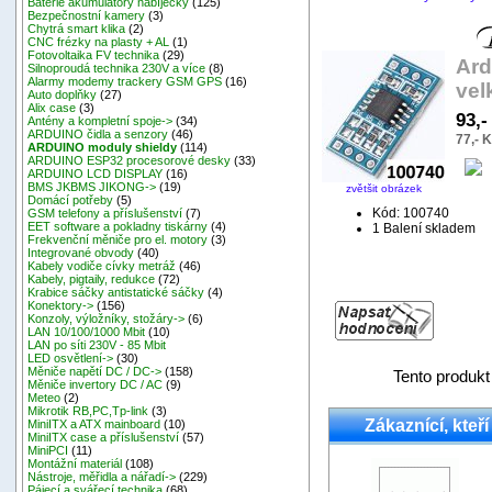
Baterie akumulátory nabíječky
(125)
Bezpečnostní kamery
(3)
Chytrá smart klika
(2)
CNC frézky na plasty + AL
(1)
Fotovoltaika FV technika
(29)
Ard
Silnoproudá technika 230V a více
(8)
Alarmy modemy trackery GSM GPS
(16)
vel
Auto doplňky
(27)
Alix case
(3)
93,
Antény a kompletní spoje->
(34)
ARDUINO čidla a senzory
(46)
77,- 
ARDUINO moduly shieldy
(114)
ARDUINO ESP32 procesorové desky
(33)
ARDUINO LCD DISPLAY
(16)
BMS JKBMS JIKONG->
(19)
zvětšit obrázek
Domácí potřeby
(5)
Kód: 100740
GSM telefony a příslušenství
(7)
EET software a pokladny tiskárny
(4)
1 Balení skladem
Frekvenční měniče pro el. motory
(3)
Integrované obvody
(40)
Kabely vodiče cívky metráž
(46)
Kabely, pigtaily, redukce
(72)
Krabice sáčky antistatické sáčky
(4)
Konektory->
(156)
Konzoly, výložníky, stožáry->
(6)
LAN 10/100/1000 Mbit
(10)
LAN po síti 230V - 85 Mbit
LED osvětlení->
(30)
Měniče napětí DC / DC->
(158)
Tento produkt
Měniče invertory DC / AC
(9)
Meteo
(2)
Mikrotik RB,PC,Tp-link
(3)
Zákaznící, kteří
MiniITX a ATX mainboard
(10)
MiniITX case a příslušenství
(57)
MiniPCI
(11)
Montážní materiál
(108)
Nástroje, měřidla a nářadí->
(229)
Pájecí a svářecí technika
(68)