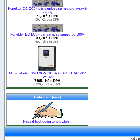
Konektor DC EC5 - pár samice / samec pro vysoké
proudy
71,- Kč s DPH
59,- Kč bez DPH
Konektor DC EC8 - pár samice / samec do 190A
83,- Kč s DPH
69,- Kč bez DPH
Měnič střídač SMH 3kW ISOLAR EASUN BAT:24V
FV:102V
7405,- Kč s DPH
6120,- Kč bez DPH
Hodnocení [více]
Napsat hodnocení tohoto zboží.
Vaše I