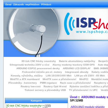
Úvod
Zákazník: nepřihlášen
Přihlásit
3D tisk CNC frézky soustruhy
Baterie akumulátory nabíječky
Bezpečn
Silnoproudá technika 230V a více
Alarmy modemy trackery GSM GPS
Auto do
ARDUINO ESP32 procesorové desky
ARDUINO LCD DISPLAY
BMS JKBMS
Frekvenční měniče pro el. motory
Integrované obvody
Kabely vodiče
Konzoly, výložníky, stožáry
LAN 10/100/1000 Mbit
LAN po síti 230V - 85 Mbit
MiniITX a ATX mainboard
MiniITX case a příslušenství
MiniPCI
Montážní mate
Převodníky - konvertory
PWM regulace
Rack case a příslušenství
Raspberry d
Routery low-cost
Routery Opti Hi-end
Rybolov zavážecí lodička a přísl
Tiskové servery a převodníky USB
TV příslušenství i k UPC
Ventil
Úvod
::
ARDUINO moduly s
SPI 32MB
Kategorie
3D tisk CNC frézky soustruhy->
(132)
ARDUINO moduly shieldy