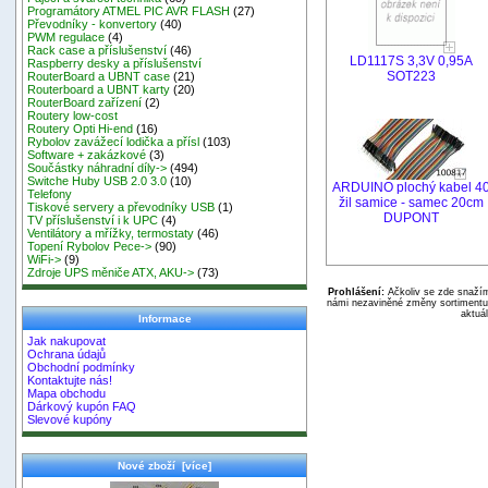
Programátory ATMEL PIC AVR FLASH
(27)
Převodníky - konvertory
(40)
PWM regulace
(4)
Rack case a příslušenství
(46)
LD1117S 3,3V 0,95A
Raspberry desky a příslušenství
SOT223
RouterBoard a UBNT case
(21)
Routerboard a UBNT karty
(20)
RouterBoard zařízení
(2)
Routery low-cost
Routery Opti Hi-end
(16)
Rybolov zavážecí lodička a přísl
(103)
Software + zakázkové
(3)
Součástky náhradní díly->
(494)
Switche Huby USB 2.0 3.0
(10)
ARDUINO plochý kabel 4
Telefony
žil samice - samec 20cm
Tiskové servery a převodníky USB
(1)
DUPONT
TV příslušenství i k UPC
(4)
Ventilátory a mřížky, termostaty
(46)
Topení Rybolov Pece->
(90)
WiFi->
(9)
Zdroje UPS měniče ATX, AKU->
(73)
Prohlášení:
Ačkoliv se zde snažím
námi nezaviněné změny sortimentu,
aktuál
Informace
Jak nakupovat
Ochrana údajů
Obchodní podmínky
Kontaktujte nás!
Mapa obchodu
Dárkový kupón FAQ
Slevové kupóny
Nové zboží [více]