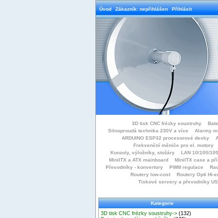
Úvod
Zákazník: nepřihlášen
Přihlásit
3D tisk CNC frézky soustruhy
Bate
Silnoproudá technika 230V a více
Alarmy m
ARDUINO ESP32 procesorové desky
Frekvenční měniče pro el. motory
Konzoly, výložníky, stožáry
LAN 10/100/100
MiniITX a ATX mainboard
MiniITX case a př
Převodníky - konvertory
PWM regulace
Rac
Routery low-cost
Routery Opti Hi-e
Tiskové servery a převodníky U
Kategorie
3D tisk CNC frézky soustruhy->
(132)