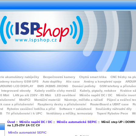
rie akumulátory nabíječky
Bezpečnostní kamery
Chytrá smart klika
CNC frézky na pl
odemy trackery GSM GPS
Auto doplňky
Alix case
Antény a kompletní spoje
ARDUIN
ARDUINO LCD DISPLAY
BMS JKBMS JIKONG
Domácí potřeby
GSM telefony a přísluše
Integrované obvody
Kabely vodiče cívky metráž
Kabely, pigtaily, redukce
Krabice sá
0 Mbit
LAN po síti 230V - 85 Mbit
LED osvětlení
Měniče napětí DC / DC
Měniče inver
íslušenství
MiniPCI
Montážní materiál
Nástroje, měřidla a nářadí
Pájecí a svářecí te
k case a příslušenství
Raspberry desky a příslušenství
RouterBoard a UBNT case
Ro
nd
Rybolov zavážecí lodička a přísl
Software + zakázkové
Součástky náhradní díly
SB
TV příslušenství i k UPC
Ventilátory a mřížky, termostaty
Topení Rybolov Pece
Wi
Úvod
::
Měniče napětí DC / DC
::
Měniče automatické SEPIC
:: Měnič step UP i DOWN 
na 1,25-25V 2A CC CV
Měniče automatické SEPIC