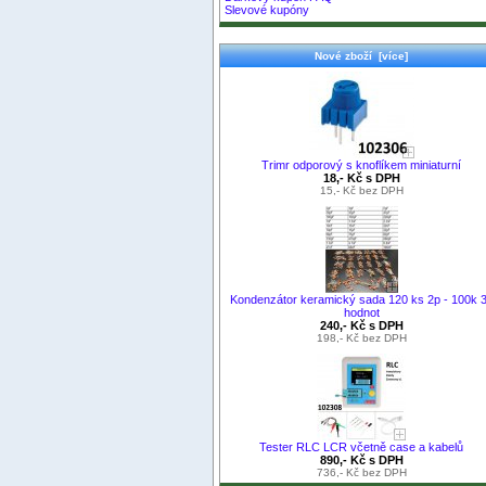
Slevové kupóny
Nové zboží [více]
Trimr odporový s knoflíkem miniaturní
18,- Kč s DPH
15,- Kč bez DPH
Kondenzátor keramický sada 120 ks 2p - 100k 
hodnot
240,- Kč s DPH
198,- Kč bez DPH
Tester RLC LCR včetně case a kabelů
890,- Kč s DPH
736,- Kč bez DPH