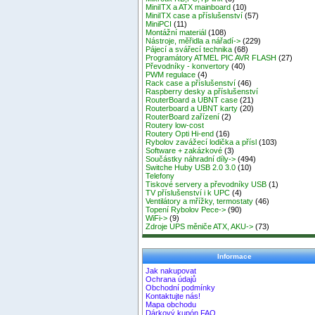
MiniITX a ATX mainboard
(10)
MiniITX case a příslušenství
(57)
MiniPCI
(11)
Montážní materiál
(108)
Nástroje, měřidla a nářadí->
(229)
Pájecí a svářecí technika
(68)
Programátory ATMEL PIC AVR FLASH
(27)
Převodníky - konvertory
(40)
PWM regulace
(4)
Rack case a příslušenství
(46)
Raspberry desky a příslušenství
RouterBoard a UBNT case
(21)
Routerboard a UBNT karty
(20)
RouterBoard zařízení
(2)
Routery low-cost
Routery Opti Hi-end
(16)
Rybolov zavážecí lodička a přísl
(103)
Software + zakázkové
(3)
Součástky náhradní díly->
(494)
Switche Huby USB 2.0 3.0
(10)
Telefony
Tiskové servery a převodníky USB
(1)
TV příslušenství i k UPC
(4)
Ventilátory a mřížky, termostaty
(46)
Topení Rybolov Pece->
(90)
WiFi->
(9)
Zdroje UPS měniče ATX, AKU->
(73)
Informace
Jak nakupovat
Ochrana údajů
Obchodní podmínky
Kontaktujte nás!
Mapa obchodu
Dárkový kupón FAQ