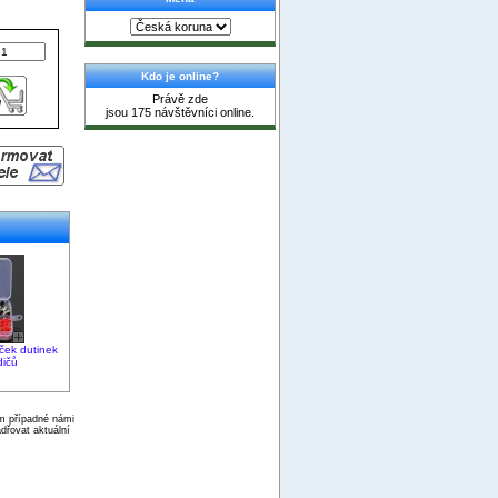
Kdo je online?
Právě zde
jsou 175 návštěvníci online.
ček dutinek
dičů
ím případné námi
dřovat aktuální