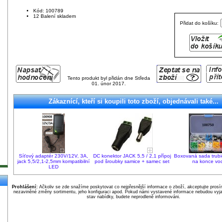
Kód: 100789
12 Balení skladem
Přidat do košíku:
Tento produkt byl přidán dne Středa
01. únor 2017.
Zákaznící, kteří si koupili toto zboží, objednávali také...
Síťový adaptér 230V/12V, 3A,
DC konektor JACK 5,5 / 2,1 přípoj
Boxovaná sada trubi
jack 5,5/2,1-2,5mm kompatibilní
pod šroubky samice + samec set
na konce vo
LED
Prohlášení:
Ačkoliv se zde snažíme poskytovat co nejpřesnější informace o zboží, akceptujte pros
nezaviněné změny sortimentu, jeho konfiguraci apod. Pokud námi vystavené informace nebudou vyja
stav nabídky, budete neprodleně informováni.