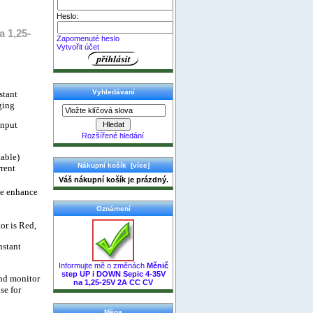
Heslo:
 1,25-
Zapomenuté heslo
Vytvořit účet
Vyhledávaní
stant
ging
input
Rozšířené hledání
table)
Nákupní košík [více]
rrent
Váš nákupní košík je prázdný.
se enhance
Oznámení
or is Red,
nstant
Informujte mě o změnách
Měnič
step UP i DOWN Sepic 4-35V
And monitor
na 1,25-25V 2A CC CV
se for
Měna