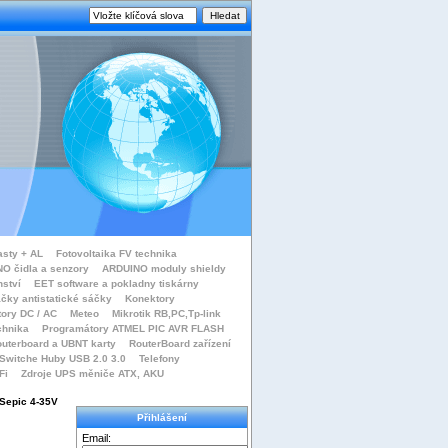
asty + AL
Fotovoltaika FV technika
O čidla a senzory
ARDUINO moduly shieldy
nství
EET software a pokladny tiskárny
čky antistatické sáčky
Konektory
tory DC / AC
Meteo
Mikrotik RB,PC,Tp-link
chnika
Programátory ATMEL PIC AVR FLASH
uterboard a UBNT karty
RouterBoard zařízení
Switche Huby USB 2.0 3.0
Telefony
Fi
Zdroje UPS měniče ATX, AKU
Sepic 4-35V
Přihlášení
Email: