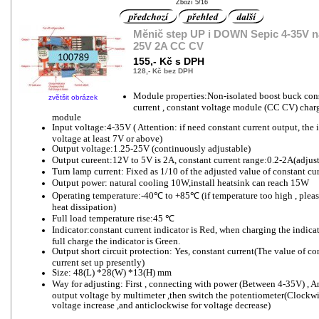
Zboží 5/16
Měnič step UP i DOWN Sepic 4-35V na
25V 2A CC CV
155,- Kč s DPH
128,- Kč bez DPH
Module properties:Non-isolated boost buck con
zvětšit obrázek
current , constant voltage module (CC CV) char
module
Input voltage:4-35V ( Attention: if need constant current output, the 
voltage at least 7V or above)
Output voltage:1.25-25V (continuously adjustable)
Output cureent:12V to 5V is 2A, constant current range:0.2-2A(adjus
Turn lamp current: Fixed as 1/10 of the adjusted value of constant cu
Output power: natural cooling 10W,install heatsink can reach 15W
Operating temperature:-40℃ to +85℃ (if temperature too high , plea
heat dissipation)
Full load temperature rise:45 ℃
Indicator:constant current indicator is Red, when charging the indicat
full charge the indicator is Green.
Output short circuit protection: Yes, constant current(The value of co
current set up presently)
Size: 48(L) *28(W) *13(H) mm
Way for adjusting: First , connecting with power (Between 4-35V) , 
output voltage by multimeter ,then switch the potentiometer(Clockwi
voltage increase ,and anticlockwise for voltage decrease)