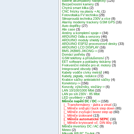
Baterie akumulátory nabíječky
(125)
Bezpečnostní kamery
(3)
Chytrá smart klika
(2)
CNC frézky na plasty + AL
(1)
Fotovoltaika FV technika
(29)
Silnoproudá technika 230V a více
(8)
Alarmy modemy trackery GSM GPS
(16)
Auto doplňky
(27)
Alix case
(3)
Antény a kompletní spoje->
(34)
ARDUINO čidla a senzory
(46)
ARDUINO moduly shieldy
(114)
ARDUINO ESP32 procesorové desky
(33)
ARDUINO LCD DISPLAY
(16)
BMS JKBMS JIKONG->
(19)
Domácí potřeby
(5)
GSM telefony a příslušenství
(7)
EET software a pokladny tiskárny
(4)
Frekvenční měniče pro el. motory
(3)
Integrované obvody
(40)
Kabely vodiče cívky metráž
(46)
Kabely, pigtaily, redukce
(72)
Krabice sáčky antistatické sáčky
(4)
Konektory->
(156)
Konzoly, výložníky, stožáry->
(6)
LAN 10/100/1000 Mbit
(10)
LAN po síti 230V - 85 Mbit
LED osvětlení->
(30)
Měniče napětí DC / DC
->
(158)
|_ Transformátory - jádra a vinutí
(1)
|_ Měniče snižující buck step down
(65)
|_ Měniče zvyšující boost step up
(60)
|_ Měniče izolované
(13)
|_ Měniče automatické SEPIC
(16)
|_ Měniče krytované vč. DIN lišty
(3)
Měniče invertory DC / AC
(9)
Meteo
(2)
Mikrotik RB,PC,Tp-link
(3)