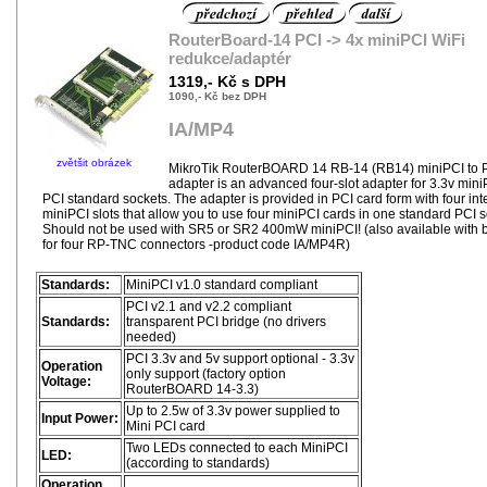
RouterBoard-14 PCI -> 4x miniPCI WiFi
redukce/adaptér
1319,- Kč s DPH
1090,- Kč bez DPH
IA/MP4
zvětšit obrázek
MikroTik RouterBOARD 14 RB-14 (RB14) miniPCI to 
adapter is an advanced four-slot adapter for 3.3v mini
PCI standard sockets. The adapter is provided in PCI card form with four in
miniPCI slots that allow you to use four miniPCI cards in one standard PCI s
Should not be used with SR5 or SR2 400mW miniPCI! (also available with 
for four RP-TNC connectors -product code IA/MP4R)
Standards:
MiniPCI v1.0 standard compliant
PCI v2.1 and v2.2 compliant
Standards:
transparent PCI bridge (no drivers
needed)
PCI 3.3v and 5v support optional - 3.3v
Operation
only support (factory option
Voltage:
RouterBOARD 14-3.3)
Up to 2.5w of 3.3v power supplied to
Input Power:
Mini PCI card
Two LEDs connected to each MiniPCI
LED:
(according to standards)
Operation