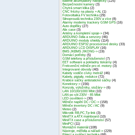
Baterie akumulátory nabíječky
(125)
Bezpečnostní kamery
(3)
Chytrá smart klika
(2)
CNC frézky na plasty + AL
(1)
Fotovoltaika FV technika
(29)
Silnoproudá technika 230V a více
(8)
Alarmy modemy trackery GSM GPS
(16)
Auto doplňky
(27)
Alix case
(3)
Antény a kompletní spoje->
(34)
ARDUINO čidla a senzory
(46)
ARDUINO moduly shieldy
(114)
ARDUINO ESP32 procesorové desky
(33)
ARDUINO LCD DISPLAY
(16)
BMS JKBMS JIKONG->
(19)
Domácí potřeby
(5)
GSM telefony a příslušenství
(7)
EET software a pokladny tiskárny
(4)
Frekvenční měniče pro el. motory
(3)
Integrované obvody
(40)
Kabely vodiče cívky metráž
(46)
Kabely, pigtaily, redukce
(72)
Krabice sáčky antistatické sáčky
(4)
Konektory->
(156)
Konzoly, výložníky, stožáry->
(6)
LAN 10/100/1000 Mbit
(10)
LAN po síti 230V - 85 Mbit
LED osvětlení->
(30)
Měniče napětí DC / DC->
(158)
Měniče invertory DC / AC
(9)
Meteo
(2)
Mikrotik RB,PC,Tp-link
(3)
MiniITX a ATX mainboard
(10)
MiniITX case a příslušenství
(57)
MiniPCI
(11)
Montážní materiál
(108)
Nástroje, měřidla a nářadí->
(229)
Pájecí a svářecí technika
(68)