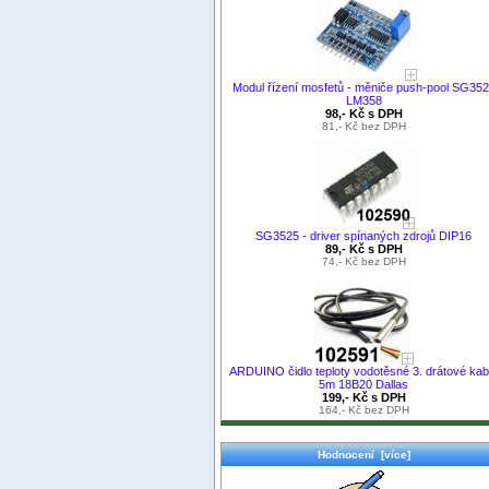
Modul řízení mosfetů - měniče push-pool SG35
LM358
98,- Kč s DPH
81,- Kč bez DPH
SG3525 - driver spínaných zdrojů DIP16
89,- Kč s DPH
74,- Kč bez DPH
ARDUINO čidlo teploty vodotěsné 3. drátové kab
5m 18B20 Dallas
199,- Kč s DPH
164,- Kč bez DPH
Hodnocení [více]