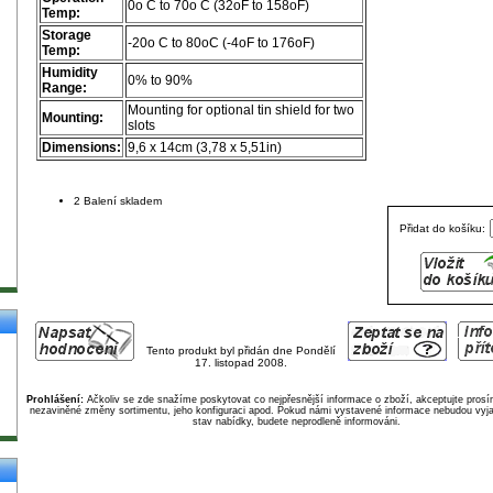
0o C to 70o C (32oF to 158oF)
Temp:
Storage
-20o C to 80oC (-4oF to 176oF)
Temp:
Humidity
0% to 90%
Range:
Mounting for optional tin shield for two
Mounting:
slots
Dimensions:
9,6 x 14cm (3,78 x 5,51in)
2 Balení skladem
Přidat do košíku:
Tento produkt byl přidán dne Pondělí
17. listopad 2008.
Prohlášení:
Ačkoliv se zde snažíme poskytovat co nejpřesnější informace o zboží, akceptujte pros
nezaviněné změny sortimentu, jeho konfiguraci apod. Pokud námi vystavené informace nebudou vyja
stav nabídky, budete neprodleně informováni.