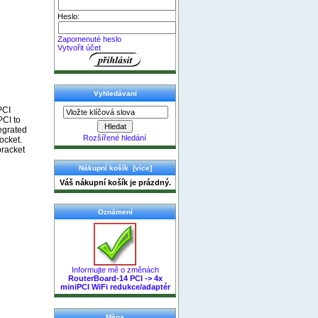
Heslo:
Zapomenuté heslo
Vytvořit účet
Vyhledávaní
PCI
PCI to
tegrated
Rozšířené hledání
ocket.
bracket
Nákupní košík [více]
Váš nákupní košík je prázdný.
Oznámení
Informujte mě o změnách
RouterBoard-14 PCI -> 4x
miniPCI WiFi redukce/adaptér
Měna