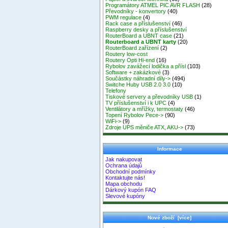
Programátory ATMEL PIC AVR FLASH
(28)
Převodníky - konvertory
(40)
PWM regulace
(4)
Rack case a příslušenství
(46)
Raspberry desky a příslušenství
RouterBoard a UBNT case
(21)
Routerboard a UBNT karty
(20)
RouterBoard zařízení
(2)
Routery low-cost
Routery Opti Hi-end
(16)
Rybolov zavážecí lodička a přísl
(103)
Software + zakázkové
(3)
Součástky náhradní díly->
(494)
Switche Huby USB 2.0 3.0
(10)
Telefony
Tiskové servery a převodníky USB
(1)
TV příslušenství i k UPC
(4)
Ventilátory a mřížky, termostaty
(46)
Topení Rybolov Pece->
(90)
WiFi->
(9)
Zdroje UPS měniče ATX, AKU->
(73)
Informace
Jak nakupovat
Ochrana údajů
Obchodní podmínky
Kontaktujte nás!
Mapa obchodu
Dárkový kupón FAQ
Slevové kupóny
Nové zboží [více]