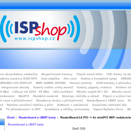
rie akumulátory nabíječky
Bezpečnostní kamery
Chytrá smart klika
CNC frézky na pl
odemy trackery GSM GPS
Auto doplňky
Alix case
Antény a kompletní spoje
ARDUIN
ARDUINO LCD DISPLAY
BMS JKBMS JIKONG
Domácí potřeby
GSM telefony a přísluše
Integrované obvody
Kabely vodiče cívky metráž
Kabely, pigtaily, redukce
Krabice sá
0 Mbit
LAN po síti 230V - 85 Mbit
LED osvětlení
Měniče napětí DC / DC
Měniče inver
íslušenství
MiniPCI
Montážní materiál
Nástroje, měřidla a nářadí
Pájecí a svářecí te
k case a příslušenství
Raspberry desky a příslušenství
RouterBoard a UBNT case
Ro
nd
Rybolov zavážecí lodička a přísl
Software + zakázkové
Součástky náhradní díly
SB
TV příslušenství i k UPC
Ventilátory a mřížky, termostaty
Topení Rybolov Pece
Wi
Úvod
::
Routerboard a UBNT karty
:: RouterBoard-14 PCI -> 4x miniPCI WiFi redukce/a
Routerboard a UBNT karty
Zboží 5/20