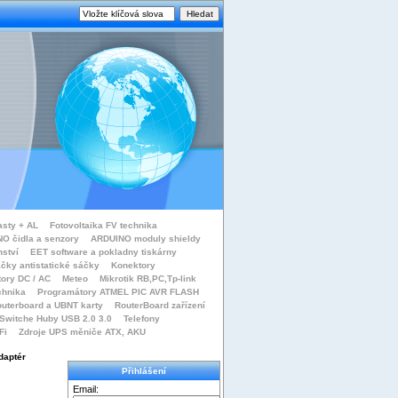
asty + AL
Fotovoltaika FV technika
O čidla a senzory
ARDUINO moduly shieldy
nství
EET software a pokladny tiskárny
čky antistatické sáčky
Konektory
tory DC / AC
Meteo
Mikrotik RB,PC,Tp-link
chnika
Programátory ATMEL PIC AVR FLASH
uterboard a UBNT karty
RouterBoard zařízení
Switche Huby USB 2.0 3.0
Telefony
Fi
Zdroje UPS měniče ATX, AKU
daptér
Přihlášení
Email: