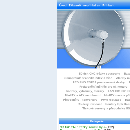
Úvod
Zákazník: nepřihlášen
Přihlásit
3D tisk CNC frézky soustruhy
Bate
Silnoproudá technika 230V a více
Alarmy m
ARDUINO ESP32 procesorové desky
Frekvenční měniče pro el. motory
Konzoly, výložníky, stožáry
LAN 10/100/100
MiniITX a ATX mainboard
MiniITX case a př
Převodníky - konvertory
PWM regulace
Rac
Routery low-cost
Routery Opti Hi-e
Tiskové servery a převodníky U
Kategorie
3D tisk CNC frézky soustruhy->
(132)