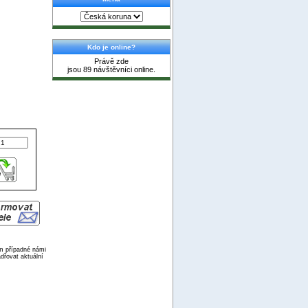
Kdo je online?
Právě zde
jsou 89 návštěvníci online.
ím případné námi
dřovat aktuální