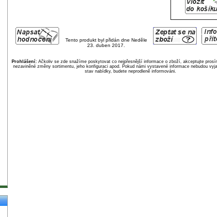
Tento produkt byl přidán dne Neděle
23. duben 2017.
Prohlášení:
Ačkoliv se zde snažíme poskytovat co nejpřesnější informace o zboží, akceptujte pros
nezaviněné změny sortimentu, jeho konfiguraci apod. Pokud námi vystavené informace nebudou vyja
stav nabídky, budete neprodleně informováni.