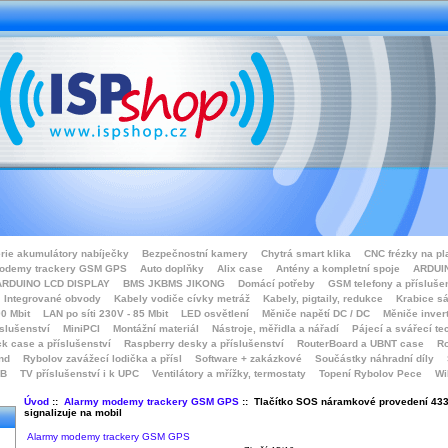
rie akumulátory nabíječky
Bezpečnostní kamery
Chytrá smart klika
CNC frézky na pl
odemy trackery GSM GPS
Auto doplňky
Alix case
Antény a kompletní spoje
ARDUIN
ARDUINO LCD DISPLAY
BMS JKBMS JIKONG
Domácí potřeby
GSM telefony a přísluše
Integrované obvody
Kabely vodiče cívky metráž
Kabely, pigtaily, redukce
Krabice sá
0 Mbit
LAN po síti 230V - 85 Mbit
LED osvětlení
Měniče napětí DC / DC
Měniče inver
íslušenství
MiniPCI
Montážní materiál
Nástroje, měřidla a nářadí
Pájecí a svářecí te
k case a příslušenství
Raspberry desky a příslušenství
RouterBoard a UBNT case
Ro
nd
Rybolov zavážecí lodička a přísl
Software + zakázkové
Součástky náhradní díly
SB
TV příslušenství i k UPC
Ventilátory a mřížky, termostaty
Topení Rybolov Pece
Wi
Úvod
::
Alarmy modemy trackery GSM GPS
:: Tlačítko SOS náramkové provedení 43
signalizuje na mobil
Alarmy modemy trackery GSM GPS