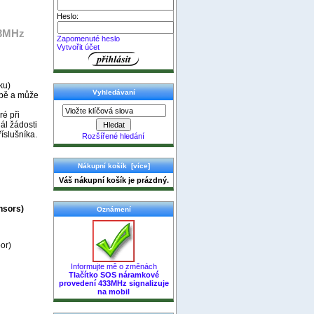
Heslo:
33MHz
Zapomenuté heslo
Vytvořit účet
ku)
Vyhledávaní
obě a může
ré při
ál žádosti
íslušníka.
Rozšířené hledání
Nákupní košík [více]
Váš nákupní košík je prázdný.
nsors)
Oznámení
oor
)
Informujte mě o změnách
Tlačítko SOS náramkové
provedení 433MHz signalizuje
na mobil