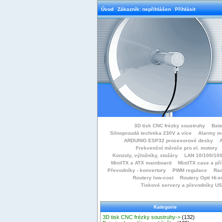
Úvod
Zákazník: nepřihlášen
Přihlásit
3D tisk CNC frézky soustruhy
Bate
Silnoproudá technika 230V a více
Alarmy m
ARDUINO ESP32 procesorové desky
Frekvenční měniče pro el. motory
Konzoly, výložníky, stožáry
LAN 10/100/100
MiniITX a ATX mainboard
MiniITX case a př
Převodníky - konvertory
PWM regulace
Rac
Routery low-cost
Routery Opti Hi-e
Tiskové servery a převodníky U
Kategorie
3D tisk CNC frézky soustruhy->
(132)