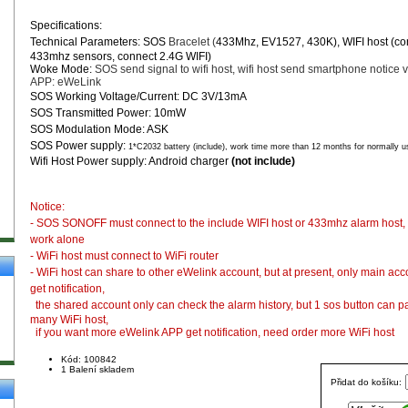
Specifications:
Technical Parameters: SOS
Bracelet (
433Mhz, EV1527, 430K), WIFI host (co
433mhz sensors, connect 2.4G WIFI)
Woke Mode:
SOS send signal to wifi host, wifi host send smartphone notice 
APP: eWeLink
SOS Working Voltage/Current: DC 3V/13mA
SOS Transmitted Power: 10m
W
SOS Modulation Mode: ASK
SOS Power supply:
1*C2032 battery (include)
, work time more than 12 months for normally u
Wifi Host
Power supply: Android charger
(not include)
Notice:
- SOS SONOFF must connect to the include WIFI host or
433mhz alarm host, 
work alone
​- WiFi host must connect to WiFi router
- WiFi host can share to other eWelink account, but at present, only main ac
get notification,
the shared account only can check the alarm history,
but 1 sos button can pa
many WiFi host,
if you want more eWelink APP get notification, need order more WiFi host
Kód: 100842
1 Balení skladem
Přidat do košíku: