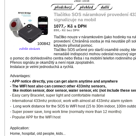
Zboží 15/16
Tlačítko SOS náramkové provedení 4
signalizuje na mobil
1077,- Kč s DPH
890,- Kč bez DPH
Tlačítko nouze v náramkovém (jako hodinky na ru
provedení. Chráněná osoba je má neustále při s
kdykoliv přivolat pomoc.
zvětšit obrázek
Tlačítko SOS určené pro starší osamělé osoby, kte
nenadálé indispozici mohou odeslat nouzový sign
o pomoc do dohledového centra nebo třeba i na mobilní telefon rodinného př
Přenos signálu je okamžitý a není nijak zpoplatněn.
Instalace je velmi jednoduchá a rychlá.
Advantages:
- APP notice directly, you can get alarm anytime and anywhere
- The WIFI host also can connect other 433mhz sensors,
like motion sensor, door sensor, water sensor, etc (not include these se
- Easy carry Bracelet,
super light and
comfortable material
- International 433mhz protocol, work with almost all 433mhz alarm system
-
Long work distance for the SOS to WIFI host (
15 to 30m indoor, 100m outd
- Super power save, long work time (normally more than 12 months)
- Popular APP for the WIFI host
Application:
Home, hospital, old people, kids
...