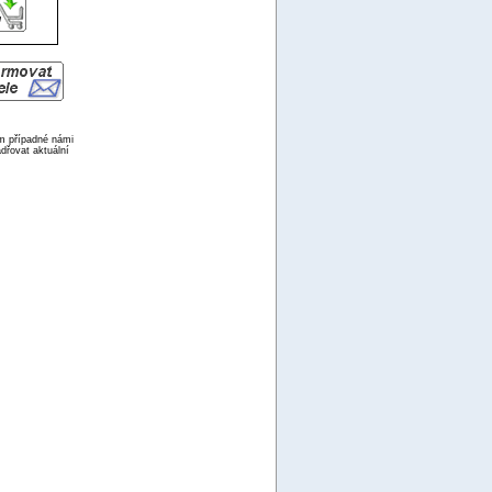
ím případné námi
dřovat aktuální