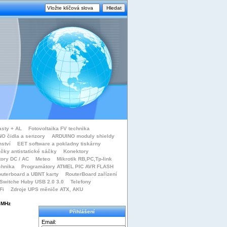
asty + AL
Fotovoltaika FV technika
O čidla a senzory
ARDUINO moduly shieldy
nství
EET software a pokladny tiskárny
čky antistatické sáčky
Konektory
tory DC / AC
Meteo
Mikrotik RB,PC,Tp-link
chnika
Programátory ATMEL PIC AVR FLASH
uterboard a UBNT karty
RouterBoard zařízení
Switche Huby USB 2.0 3.0
Telefony
Fi
Zdroje UPS měniče ATX, AKU
3MHz
Přihlášení
Email: