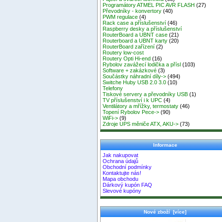
Programátory ATMEL PIC AVR FLASH
(27)
Převodníky - konvertory
(40)
PWM regulace
(4)
Rack case a příslušenství
(46)
Raspberry desky a příslušenství
RouterBoard a UBNT case
(21)
Routerboard a UBNT karty
(20)
RouterBoard zařízení
(2)
Routery low-cost
Routery Opti Hi-end
(16)
Rybolov zavážecí lodička a přísl
(103)
Software + zakázkové
(3)
Součástky náhradní díly->
(494)
Switche Huby USB 2.0 3.0
(10)
Telefony
Tiskové servery a převodníky USB
(1)
TV příslušenství i k UPC
(4)
Ventilátory a mřížky, termostaty
(46)
Topení Rybolov Pece->
(90)
WiFi->
(9)
Zdroje UPS měniče ATX, AKU->
(73)
Informace
Jak nakupovat
Ochrana údajů
Obchodní podmínky
Kontaktujte nás!
Mapa obchodu
Dárkový kupón FAQ
Slevové kupóny
Nové zboží [více]