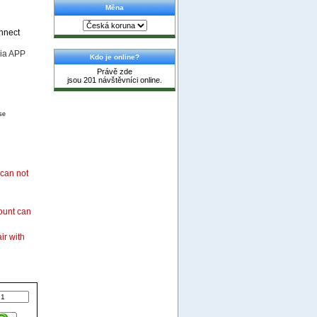
Měna
nnect
via APP
Kdo je online?
Právě zde
jsou 201 návštěvníci online.
se
can not
count can
ir with