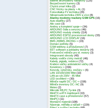
Baterie akumulátory nabíječky
(125)
Bezpečnostní kamery
(3)
Chytrá smart klika
(2)
CNC frézky na plasty + AL
(1)
Fotovoltaika FV technika
(29)
Silnoproudá technika 230V a více
(8)
Alarmy modemy trackery GSM GPS
(16)
Auto doplňky
(27)
Alix case
(3)
Antény a kompletní spoje->
(34)
ARDUINO čidla a senzory
(46)
ARDUINO moduly shieldy
(114)
ARDUINO ESP32 procesorové desky
(33)
ARDUINO LCD DISPLAY
(16)
BMS JKBMS JIKONG->
(19)
Domácí potřeby
(5)
GSM telefony a příslušenství
(7)
EET software a pokladny tiskárny
(4)
Frekvenční měniče pro el. motory
(3)
Integrované obvody
(40)
Kabely vodiče cívky metráž
(46)
Kabely, pigtaily, redukce
(72)
Krabice sáčky antistatické sáčky
(4)
Konektory->
(156)
Konzoly, výložníky, stožáry->
(6)
LAN 10/100/1000 Mbit
(10)
LAN po síti 230V - 85 Mbit
LED osvětlení->
(30)
Měniče napětí DC / DC->
(158)
Měniče invertory DC / AC
(9)
Meteo
(2)
Mikrotik RB,PC,Tp-link
(3)
MiniITX a ATX mainboard
(10)
MiniITX case a příslušenství
(57)
MiniPCI
(11)
Montážní materiál
(108)
Nástroje, měřidla a nářadí->
(229)
Pájecí a svářecí technika
(68)