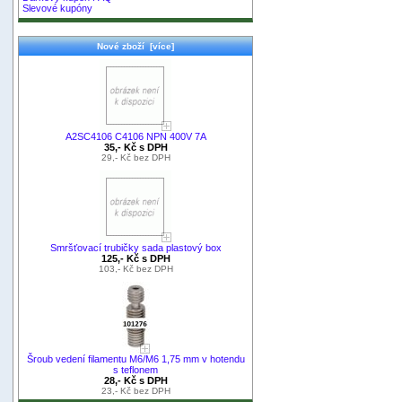
Slevové kupóny
Nové zboží [více]
A2SC4106 C4106 NPN 400V 7A
35,- Kč s DPH
29,- Kč bez DPH
Smršťovací trubičky sada plastový box
125,- Kč s DPH
103,- Kč bez DPH
Šroub vedení filamentu M6/M6 1,75 mm v hotendu
s teflonem
28,- Kč s DPH
23,- Kč bez DPH