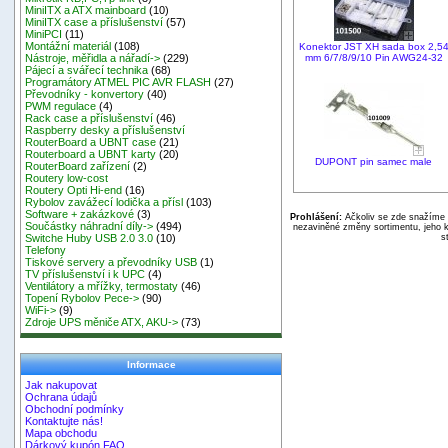
MiniITX a ATX mainboard
(10)
MiniITX case a příslušenství
(57)
MiniPCI
(11)
Montážní materiál
(108)
Konektor JST XH sada box 2,5
mm 6/7/8/9/10 Pin AWG24-32
Nástroje, měřidla a nářadí->
(229)
Pájecí a svářecí technika
(68)
Programátory ATMEL PIC AVR FLASH
(27)
Převodníky - konvertory
(40)
PWM regulace
(4)
Rack case a příslušenství
(46)
Raspberry desky a příslušenství
RouterBoard a UBNT case
(21)
Routerboard a UBNT karty
(20)
DUPONT pin samec male
RouterBoard zařízení
(2)
Routery low-cost
Routery Opti Hi-end
(16)
Rybolov zavážecí lodička a přísl
(103)
Software + zakázkové
(3)
Prohlášení:
Ačkoliv se zde snažíme p
Součástky náhradní díly->
(494)
nezaviněné změny sortimentu, jeho k
s
Switche Huby USB 2.0 3.0
(10)
Telefony
Tiskové servery a převodníky USB
(1)
TV příslušenství i k UPC
(4)
Ventilátory a mřížky, termostaty
(46)
Topení Rybolov Pece->
(90)
WiFi->
(9)
Zdroje UPS měniče ATX, AKU->
(73)
Informace
Jak nakupovat
Ochrana údajů
Obchodní podmínky
Kontaktujte nás!
Mapa obchodu
Dárkový kupón FAQ