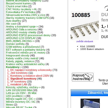
Baterie akumulátory nabíječky
(125)
Bezpečnostní kamery
(3)
Chytrá smart klika
(2)
CNC frézky na plasty + AL
(1)
Fotovoltaika FV technika
(29)
DU
Silnoproudá technika 230V a více
(8)
Alarmy modemy trackery GSM GPS
(16)
fe
Auto doplňky
(27)
Alix case
(3)
1,-
Antény a kompletní spoje->
(34)
ARDUINO čidla a senzory
(46)
1,- 
ARDUINO moduly shieldy
(114)
ARDUINO ESP32 procesorové desky
(33)
DUPO
ARDUINO LCD DISPLAY
(16)
BMS JKBMS JIKONG->
(19)
zvětšit obrázek
Domácí potřeby
(5)
Kód: 100885
GSM telefony a příslušenství
(7)
1000 Balení skladem
EET software a pokladny tiskárny
(4)
Frekvenční měniče pro el. motory
(3)
Integrované obvody
(40)
Kabely vodiče cívky metráž
(46)
Kabely, pigtaily, redukce
(72)
Krabice sáčky antistatické sáčky
(4)
Konektory
->
(156)
|_ DC napájecí konektory a koncovky
(73)
|_ Jiné konektory
(11)
|_ Konektory a redukce silové 230V
(6)
|_ Signálové konektory
(46)
Tento p
|_ VF konektory
(15)
Úter
|_ metalické LAN
(5)
Konzoly, výložníky, stožáry->
(6)
LAN 10/100/1000 Mbit
(10)
Zákaznící, kte
LAN po síti 230V - 85 Mbit
LED osvětlení->
(30)
Měniče napětí DC / DC->
(158)
Měniče invertory DC / AC
(9)
Meteo
(2)
Mikrotik RB,PC,Tp-link
(3)