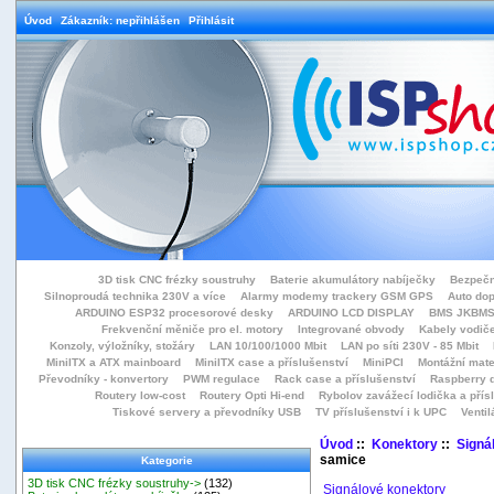
Úvod
Zákazník: nepřihlášen
Přihlásit
3D tisk CNC frézky soustruhy
Baterie akumulátory nabíječky
Bezpečn
Silnoproudá technika 230V a více
Alarmy modemy trackery GSM GPS
Auto do
ARDUINO ESP32 procesorové desky
ARDUINO LCD DISPLAY
BMS JKBMS
Frekvenční měniče pro el. motory
Integrované obvody
Kabely vodiče
Konzoly, výložníky, stožáry
LAN 10/100/1000 Mbit
LAN po síti 230V - 85 Mbit
MiniITX a ATX mainboard
MiniITX case a příslušenství
MiniPCI
Montážní mate
Převodníky - konvertory
PWM regulace
Rack case a příslušenství
Raspberry d
Routery low-cost
Routery Opti Hi-end
Rybolov zavážecí lodička a přísl
Tiskové servery a převodníky USB
TV příslušenství i k UPC
Ventil
Úvod
::
Konektory
::
Signá
samice
Kategorie
3D tisk CNC frézky soustruhy->
(132)
Signálové konektory