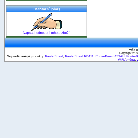
Hodnocení [více]
Napsat hodnocení tohoto zboží.
Vaše I
Copyright © 
Nejprodávanější produkty:
RouterBoard
,
RouterBoard RB411
,
RouterBoard 433AH
,
Router
WiFi Anténa
,