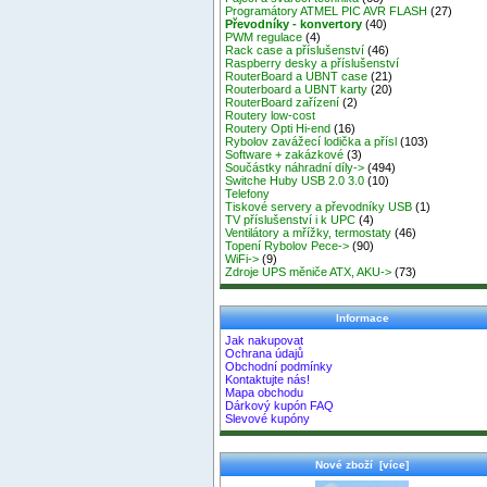
Programátory ATMEL PIC AVR FLASH
(27)
Převodníky - konvertory
(40)
PWM regulace
(4)
Rack case a příslušenství
(46)
Raspberry desky a příslušenství
RouterBoard a UBNT case
(21)
Routerboard a UBNT karty
(20)
RouterBoard zařízení
(2)
Routery low-cost
Routery Opti Hi-end
(16)
Rybolov zavážecí lodička a přísl
(103)
Software + zakázkové
(3)
Součástky náhradní díly->
(494)
Switche Huby USB 2.0 3.0
(10)
Telefony
Tiskové servery a převodníky USB
(1)
TV příslušenství i k UPC
(4)
Ventilátory a mřížky, termostaty
(46)
Topení Rybolov Pece->
(90)
WiFi->
(9)
Zdroje UPS měniče ATX, AKU->
(73)
Informace
Jak nakupovat
Ochrana údajů
Obchodní podmínky
Kontaktujte nás!
Mapa obchodu
Dárkový kupón FAQ
Slevové kupóny
Nové zboží [více]