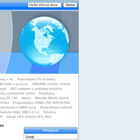
asty + AL
Fotovoltaika FV technika
O čidla a senzory
ARDUINO moduly shieldy
nství
EET software a pokladny tiskárny
čky antistatické sáčky
Konektory
tory DC / AC
Meteo
Mikrotik RB,PC,Tp-link
chnika
Programátory ATMEL PIC AVR FLASH
uterboard a UBNT karty
RouterBoard zařízení
Switche Huby USB 2.0 3.0
Telefony
Fi
Zdroje UPS měniče ATX, AKU
dul
Přihlášení
Email: