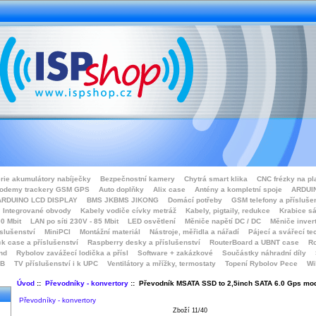
rie akumulátory nabíječky
Bezpečnostní kamery
Chytrá smart klika
CNC frézky na pl
odemy trackery GSM GPS
Auto doplňky
Alix case
Antény a kompletní spoje
ARDUIN
ARDUINO LCD DISPLAY
BMS JKBMS JIKONG
Domácí potřeby
GSM telefony a přísluše
Integrované obvody
Kabely vodiče cívky metráž
Kabely, pigtaily, redukce
Krabice sá
0 Mbit
LAN po síti 230V - 85 Mbit
LED osvětlení
Měniče napětí DC / DC
Měniče inver
íslušenství
MiniPCI
Montážní materiál
Nástroje, měřidla a nářadí
Pájecí a svářecí te
k case a příslušenství
Raspberry desky a příslušenství
RouterBoard a UBNT case
Ro
nd
Rybolov zavážecí lodička a přísl
Software + zakázkové
Součástky náhradní díly
SB
TV příslušenství i k UPC
Ventilátory a mřížky, termostaty
Topení Rybolov Pece
Wi
Úvod
::
Převodníky - konvertory
:: Převodník MSATA SSD to 2,5inch SATA 6.0 Gps mo
Převodníky - konvertory
Zboží 11/40