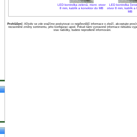
LED kontrolka zelená, mont. otvor
LED kontrolka červ
8 mm, kablík a konektor do MB
otvor 8 mm, kablík a
MB
Prohlášení:
Ačkoliv se zde snažíme poskytovat co nejpřesnější informace o zboží, akceptujte pros
nezaviněné změny sortimentu, jeho konfiguraci apod. Pokud námi vystavené informace nebudou vyja
stav nabídky, budete neprodleně informováni.