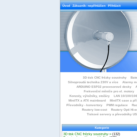
Úvod
Zákazník: nepřihlášen
Přihlásit
3D tisk CNC frézky soustruhy
Bate
Silnoproudá technika 230V a více
Alarmy m
ARDUINO ESP32 procesorové desky
Frekvenční měniče pro el. motory
Konzoly, výložníky, stožáry
LAN 10/100/100
MiniITX a ATX mainboard
MiniITX case a př
Převodníky - konvertory
PWM regulace
Rac
Routery low-cost
Routery Opti Hi-e
Tiskové servery a převodníky U
Kategorie
3D tisk CNC frézky soustruhy->
(132)