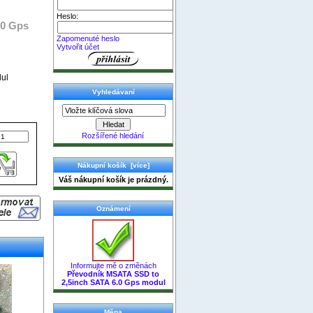
Heslo:
.0 Gps
Zapomenuté heslo
Vytvořit účet
ul
Vyhledávaní
Rozšířené hledání
Nákupní košík [více]
Váš nákupní košík je prázdný.
Oznámení
Informujte mě o změnách
Převodník MSATA SSD to
2,5inch SATA 6.0 Gps modul
Měna