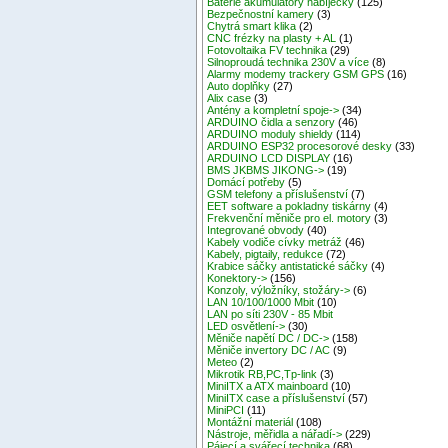
Baterie akumulátory nabíječky
(125)
Bezpečnostní kamery
(3)
Chytrá smart klika
(2)
CNC frézky na plasty + AL
(1)
Fotovoltaika FV technika
(29)
Silnoproudá technika 230V a více
(8)
Alarmy modemy trackery GSM GPS
(16)
Auto doplňky
(27)
Alix case
(3)
Antény a kompletní spoje->
(34)
ARDUINO čidla a senzory
(46)
ARDUINO moduly shieldy
(114)
ARDUINO ESP32 procesorové desky
(33)
ARDUINO LCD DISPLAY
(16)
BMS JKBMS JIKONG->
(19)
Domácí potřeby
(5)
GSM telefony a příslušenství
(7)
EET software a pokladny tiskárny
(4)
Frekvenční měniče pro el. motory
(3)
Integrované obvody
(40)
Kabely vodiče cívky metráž
(46)
Kabely, pigtaily, redukce
(72)
Krabice sáčky antistatické sáčky
(4)
Konektory->
(156)
Konzoly, výložníky, stožáry->
(6)
LAN 10/100/1000 Mbit
(10)
LAN po síti 230V - 85 Mbit
LED osvětlení->
(30)
Měniče napětí DC / DC->
(158)
Měniče invertory DC / AC
(9)
Meteo
(2)
Mikrotik RB,PC,Tp-link
(3)
MiniITX a ATX mainboard
(10)
MiniITX case a příslušenství
(57)
MiniPCI
(11)
Montážní materiál
(108)
Nástroje, měřidla a nářadí->
(229)
Pájecí a svářecí technika
(68)