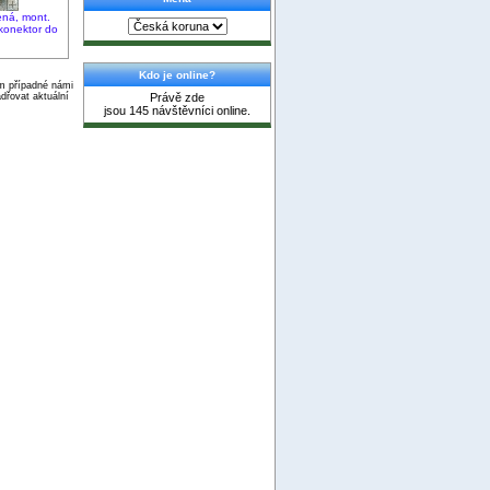
ená, mont.
 konektor do
Kdo je online?
ím případné námi
dřovat aktuální
Právě zde
jsou 145 návštěvníci online.