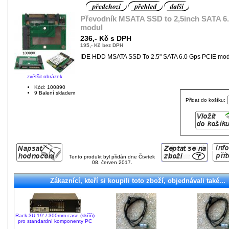
Převodník MSATA SSD to 2,5inch SATA 6
modul
236,- Kč s DPH
195,- Kč bez DPH
IDE HDD MSATA SSD To 2.5" SATA 6.0 Gps PCIE mod
zvětšit obrázek
Kód: 100890
9 Balení skladem
Přidat do košíku:
Tento produkt byl přidán dne Čtvrtek
08. červen 2017.
Zákaznící, kteří si koupili toto zboží, objednávali také...
Rack 3U 19' / 300mm case (skříň)
pro standardní komponenty PC