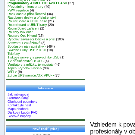
Programátory ATMEL PIC AVR FLASH
(27)
Převodníky - konvertory
(40)
PWM regulace
(4)
Rack case a příslušenství
(46)
Raspberry desky a příslušenství
RouterBoard a UBNT case
(21)
Routerboard a UBNT karty
(20)
RouterBoard zařízení
(2)
Routery low-cost
Routery Opti Hi-end
(16)
Rybolov zavážecí lodička a přísl
(103)
Software + zakázkové
(3)
Součástky náhradní díly->
(494)
Switche Huby USB 2.0 3.0
(10)
Telefony
Tiskové servery a převodníky USB
(1)
TV příslušenství i k UPC
(4)
Ventilátory a mřížky, termostaty
(46)
Topení Rybolov Pece->
(90)
WiFi->
(9)
Zdroje UPS měniče ATX, AKU->
(73)
Informace
Jak nakupovat
Ochrana údajů
Obchodní podmínky
Kontaktujte nás!
Mapa obchodu
Dárkový kupón FAQ
Slevové kupóny
Vzhledem k pova
Nové zboží [více]
profesionály v ob