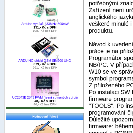
potřebnými znalo
Zařízení není ur
anglického jazyk
veškeré minulé i
Arduino vysílač 433MHz 500mW
131,- Kč s DPH
produktu.
108,- Kč bez DPH
Návod k uvedení
práce je na přil
Programátor spo
ARDUINO shield GSM SIM900 UNO
NB/PC. V případ
679,- Kč s DPH
561,- Kč bez DPH
W10 se ve správc
symbol programá
Z přiloženého PC
Po instalaci SW 
UC2843B 2843 PWM řízení spínaných zdrojů
firmware program
48,- Kč s DPH
"TOOLS". Po ins
40,- Kč bez DPH
programování čip
Hodnocení [více]
Důležité upozor
firmware: během
spojení s PC/NB 