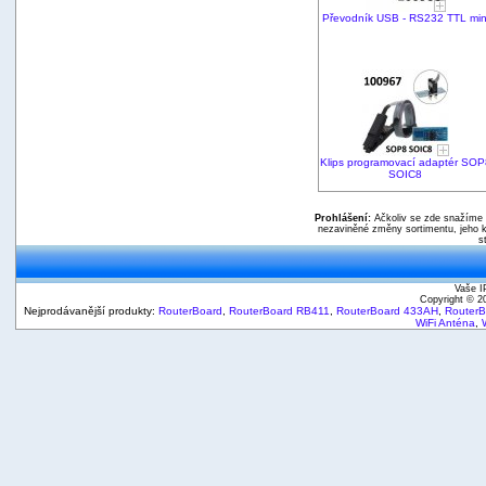
Převodník USB - RS232 TTL min
Klips programovací adaptér SOP
SOIC8
Prohlášení:
Ačkoliv se zde snažíme p
nezaviněné změny sortimentu, jeho k
s
Vaše I
Copyright © 
Nejprodávanější produkty:
RouterBoard
,
RouterBoard RB411
,
RouterBoard 433AH
,
Router
WiFi Anténa
,