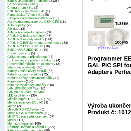
Baterie akumulátory nabíječky
(125)
Bezpečnostní kamery
(3)
Chytrá smart klika
(2)
CNC frézky na plasty + AL
(1)
Fotovoltaika FV technika
(29)
Silnoproudá technika 230V a více
(8)
Alarmy modemy trackery GSM GPS
(16)
Auto doplňky
(27)
Alix case
(3)
Antény a kompletní spoje->
(34)
ARDUINO čidla a senzory
(46)
ARDUINO moduly shieldy
(114)
ARDUINO ESP32 procesorové desky
(33)
ARDUINO LCD DISPLAY
(16)
zvětšit obrázek
BMS JKBMS JIKONG->
(19)
Domácí potřeby
(5)
GSM telefony a příslušenství
(7)
Programmer E
EET software a pokladny tiskárny
(4)
GAL PIC SPI fo
Frekvenční měniče pro el. motory
(3)
Integrované obvody
(40)
Adapters Perfe
Kabely vodiče cívky metráž
(46)
Kabely, pigtaily, redukce
(72)
Krabice sáčky antistatické sáčky
(4)
Konektory->
(156)
Konzoly, výložníky, stožáry->
(6)
LAN 10/100/1000 Mbit
(10)
LAN po síti 230V - 85 Mbit
LED osvětlení->
(30)
Měniče napětí DC / DC->
(158)
Měniče invertory DC / AC
(9)
Výroba ukončen
Meteo
(2)
Mikrotik RB,PC,Tp-link
(3)
Produkt č: 101
MiniITX a ATX mainboard
(10)
MiniITX case a příslušenství
(57)
MiniPCI
(11)
Montážní materiál
(108)
Nástroje, měřidla a nářadí->
(229)
Pájecí a svářecí technika
(68)