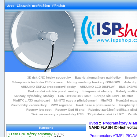
Úvod
Zákazník: nepřihlášen
Přihlásit
3D tisk CNC frézky soustruhy
Baterie akumulátory nabíječky
Bezpečn
Silnoproudá technika 230V a více
Alarmy modemy trackery GSM GPS
Auto do
ARDUINO ESP32 procesorové desky
ARDUINO LCD DISPLAY
BMS JKBMS
Frekvenční měniče pro el. motory
Integrované obvody
Kabely vodiče
Konzoly, výložníky, stožáry
LAN 10/100/1000 Mbit
LAN po síti 230V - 85 Mbit
MiniITX a ATX mainboard
MiniITX case a příslušenství
MiniPCI
Montážní mate
Převodníky - konvertory
PWM regulace
Rack case a příslušenství
Raspberry d
Routery low-cost
Routery Opti Hi-end
Rybolov zavážecí lodička a přísl
Tiskové servery a převodníky USB
TV příslušenství i k UPC
Ventil
Úvod
::
Programátory ATM
NAND FLASH IO High voltag
Kategorie
3D tisk CNC frézky soustruhy->
(132)
Programátory ATMEL PIC A