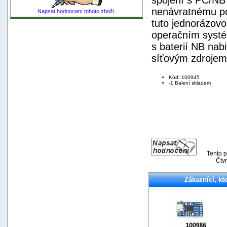
nenávratnému poš
Napsat hodnocení tohoto zboží.
tuto jednorázovo
operačním systé
s baterií NB nab
síťovým zdrojem
Kód: 100945
-1 Balení skladem
Tento p
Čtvr
Zákaznící, kte