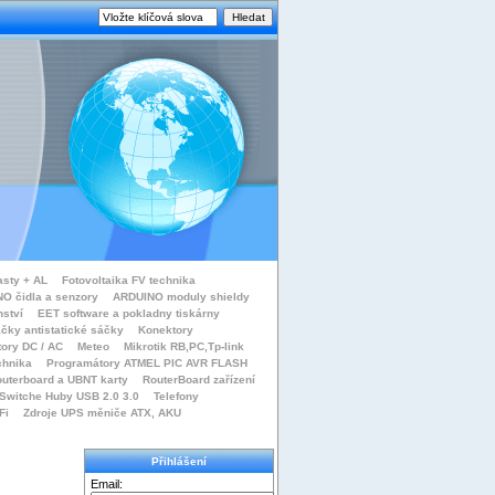
asty + AL
Fotovoltaika FV technika
O čidla a senzory
ARDUINO moduly shieldy
nství
EET software a pokladny tiskárny
čky antistatické sáčky
Konektory
tory DC / AC
Meteo
Mikrotik RB,PC,Tp-link
chnika
Programátory ATMEL PIC AVR FLASH
uterboard a UBNT karty
RouterBoard zařízení
Switche Huby USB 2.0 3.0
Telefony
Fi
Zdroje UPS měniče ATX, AKU
Přihlášení
Email: