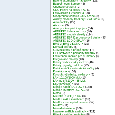
Baterie akumulátory nabíječky
(125)
Bezpečnostní kamery
(3)
Chytrá smart klika
(2)
CNC frézky na plasty + AL
(1)
Fotovoltaika FV technika
(29)
Silnoproudá technika 230V a více
(8)
Alarmy modemy trackery GSM GPS
(16)
Auto doplňky
(27)
Alix case
(3)
Antény a kompletní spoje->
(34)
ARDUINO čidla a senzory
(46)
ARDUINO moduly shieldy
(114)
ARDUINO ESP32 procesorové desky
(33)
ARDUINO LCD DISPLAY
(16)
BMS JKBMS JIKONG->
(19)
Domácí potřeby
(5)
GSM telefony a příslušenství
(7)
EET software a pokladny tiskárny
(4)
Frekvenční měniče pro el. motory
(3)
Integrované obvody
(40)
Kabely vodiče cívky metráž
(46)
Kabely, pigtaily, redukce
(72)
Krabice sáčky antistatické sáčky
(4)
Konektory->
(156)
Konzoly, výložníky, stožáry->
(6)
LAN 10/100/1000 Mbit
(10)
LAN po síti 230V - 85 Mbit
LED osvětlení->
(30)
Měniče napětí DC / DC->
(158)
Měniče invertory DC / AC
(9)
Meteo
(2)
Mikrotik RB,PC,Tp-link
(3)
MiniITX a ATX mainboard
(10)
MiniITX case a příslušenství
(57)
MiniPCI
(11)
Montážní materiál
(108)
Nástroje, měřidla a nářadí->
(229)
Pájecí a svářecí technika
(68)