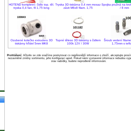
HOTEND kompletní: čidlo top. těl.
Tryska 3D tiskárna 0,4 mm mosaz
Spojka pružná na kro
tryska 0,4 fan, fil 1,75 long
závit M6x8 filam. 1,75
/ 8 mm
Ozubené kolečko extruderu 3D
Topné těleso 3D tiskárny s čidlem
Šroub vedení filam
tiskárny hřídel 5mm MK8
100k 12V / 30W
1,75mm s tef
Prohlášení:
Ačkoliv se zde snažíme poskytovat co nejpřesnější informace o zboží, akceptujte pros
nezaviněné změny sortimentu, jeho konfiguraci apod. Pokud námi vystavené informace nebudou vyja
stav nabídky, budete neprodleně informováni.