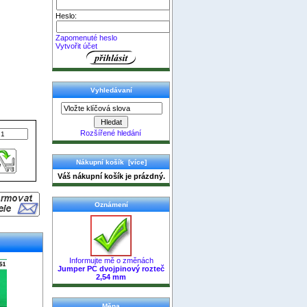
Heslo:
Zapomenuté heslo
Vytvořit účet
Vyhledávaní
Rozšířené hledání
Nákupní košík [více]
Váš nákupní košík je prázdný.
Oznámení
Informujte mě o změnách
Jumper PC dvojpinový rozteč
2,54 mm
Měna