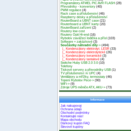
Programátory ATMEL PIC AVR FLASH
(28)
Převodníky - konvertory
(40)
PWM regulace
(4)
Rack case a příslušenství
(46)
Raspberry desky a příslušenství
RouterBoard a UBNT case
(21)
Routerboard a UBNT karty
(20)
RouterBoard zařízení
(2)
Routery low-cost
Routery Opti Hi-end
(16)
Rybolov zavážecí lodička a přísl
(103)
Software + zakázkové
(3)
Součástky náhradní díly
->
(494)
|_ Kondenzátory elektrolyt. LESR
(33)
|_ Kondenzátory elektrolytické
(26)
|_ Kondenzátory keramické
(3)
|_ Kondenzátory tantalové
(4)
Switche Huby USB 2.0 3.0
(10)
Telefony
Tiskové servery a převodníky USB
(1)
TV příslušenství i k UPC
(4)
Ventilátory a mřížky, termostaty
(46)
Topení Rybolov Pece->
(90)
WiFi->
(9)
Zdroje UPS měniče ATX, AKU->
(73)
Informace
Jak nakupovat
Ochrana údajů
Obchodní podmínky
Kontaktujte nás!
Mapa obchodu
Dárkový kupón FAQ
Slevové kupóny