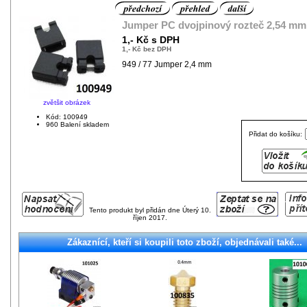
Jumper PC dvojpinový rozteč 2,54 mm
1,- Kč s DPH
1,- Kč bez DPH
949 / 77 Jumper 2,4 mm
zvětšit obrázek
Kód: 100949
960 Balení skladem
Přidat do košíku:
Tento produkt byl přidán dne Úterý 10.
říjen 2017.
Zákaznící, kteří si koupili toto zboží, objednávali také...