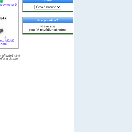
kový motor 5
Kdo je online?
Právě zde
jsou 95 návštěvníci online.
entu M6/M5
lonem
ím případné námi
dřovat aktuální