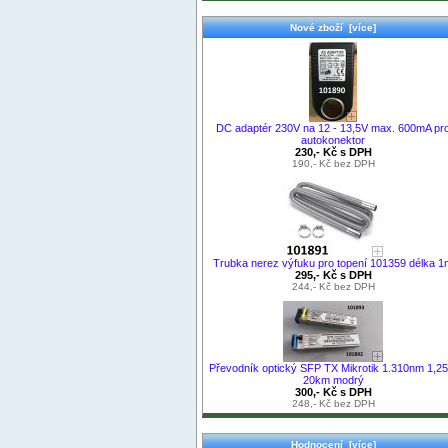
Nové zboží [více]
DC adaptér 230V na 12 - 13,5V max. 600mA pr
autokonektor
230,- Kč s DPH
190,- Kč bez DPH
Trubka nerez výfuku pro topení 101359 délka 1
295,- Kč s DPH
244,- Kč bez DPH
Převodník optický SFP TX Mikrotik 1.310nm 1,2
20km modrý
300,- Kč s DPH
248,- Kč bez DPH
Hodnocení [více]