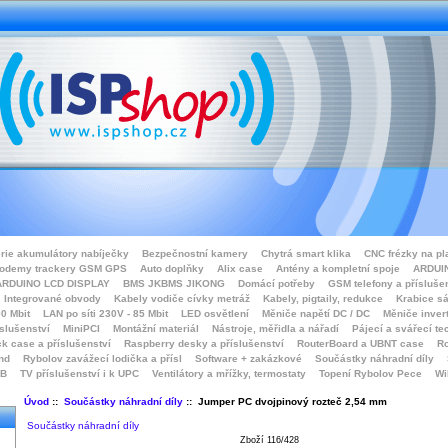
rie akumulátory nabíječky
Bezpečnostní kamery
Chytrá smart klika
CNC frézky na pl
odemy trackery GSM GPS
Auto doplňky
Alix case
Antény a kompletní spoje
ARDUIN
ARDUINO LCD DISPLAY
BMS JKBMS JIKONG
Domácí potřeby
GSM telefony a přísluše
Integrované obvody
Kabely vodiče cívky metráž
Kabely, pigtaily, redukce
Krabice sá
0 Mbit
LAN po síti 230V - 85 Mbit
LED osvětlení
Měniče napětí DC / DC
Měniče inver
íslušenství
MiniPCI
Montážní materiál
Nástroje, měřidla a nářadí
Pájecí a svářecí te
k case a příslušenství
Raspberry desky a příslušenství
RouterBoard a UBNT case
Ro
nd
Rybolov zavážecí lodička a přísl
Software + zakázkové
Součástky náhradní díly
SB
TV příslušenství i k UPC
Ventilátory a mřížky, termostaty
Topení Rybolov Pece
Wi
Úvod
::
Součástky náhradní díly
:: Jumper PC dvojpinový rozteč 2,54 mm
Součástky náhradní díly
Zboží 116/428