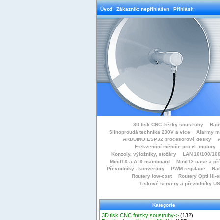
Úvod
Zákazník: nepřihlášen
Přihlásit
3D tisk CNC frézky soustruhy
Bate
Silnoproudá technika 230V a více
Alarmy m
ARDUINO ESP32 procesorové desky
Frekvenční měniče pro el. motory
Konzoly, výložníky, stožáry
LAN 10/100/100
MiniITX a ATX mainboard
MiniITX case a př
Převodníky - konvertory
PWM regulace
Rac
Routery low-cost
Routery Opti Hi-e
Tiskové servery a převodníky U
Kategorie
3D tisk CNC frézky soustruhy->
(132)